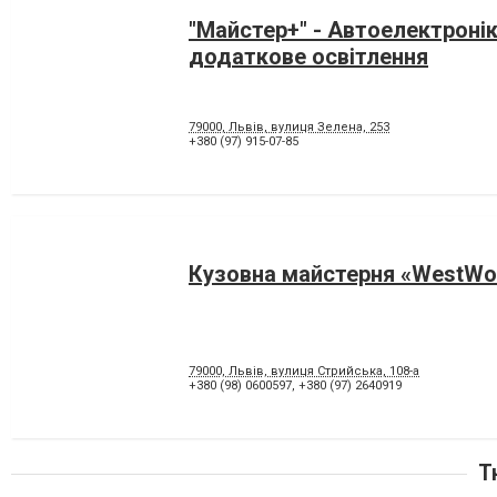
"Майстер+" - Автоелектронік
додаткове освітлення
79000, Львів, вулиця Зелена, 253
+380 (97) 915-07-85
Кузовна майстерня «WestW
79000, Львів, вулиця Стрийська, 108-а
+380 (98) 0600597
,
+380 (97) 2640919
Т