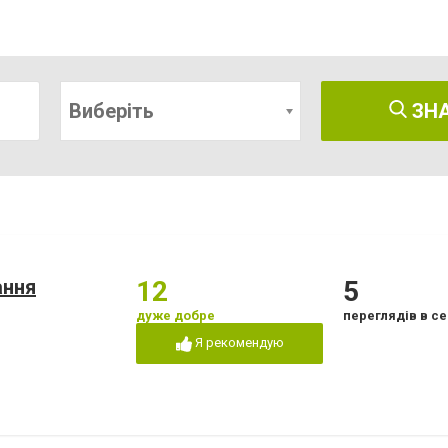
Виберіть
ЗН
ання
12
5
дуже добре
переглядів в се
Я рекомендую