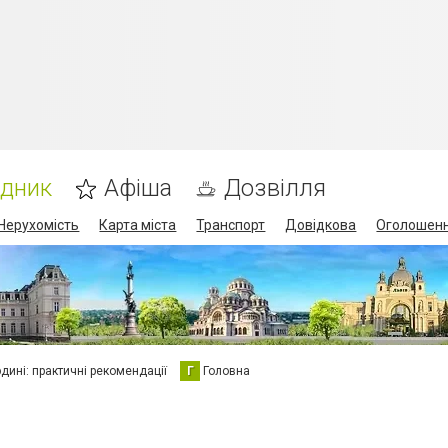
ідник
Афіша
Дозвілля
Нерухомість
Карта міста
Транспорт
Довідкова
Оголошен
юдині: практичні рекомендації
Г
Головна