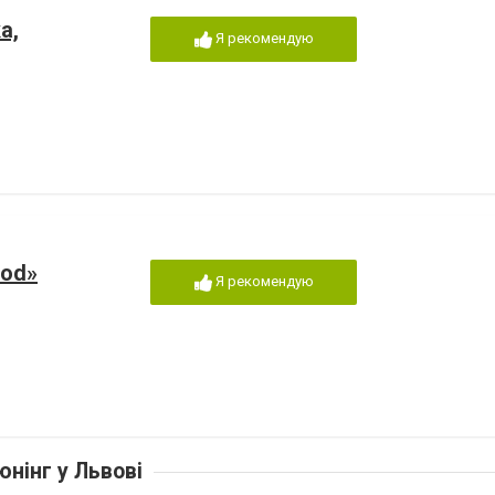
а,
Я рекомендую
ood»
Я рекомендую
юнінг у Львові