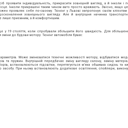
іб проявити індивідуальність, прикрасити зовнішній вигляд, а й інколи і п
місце. Інколи прикрашені таким чином авто просто вражають. Звісно, якщо ц
, кожен проявляє себе по-своєму. Тюнінг у Львові запропонує своїм клієнтам
осконалення зовнішнього вигляду. Але й внутрішня начинка транспорт
не лише приємним, а й комфортнішим.
е у 19 століття, коли спробували збільшити його швидкість. Для збільшен
 зміни до будови мотору. Тюнінг автомобіля буває:
араметрів. Може змінюватися технічні можливості мотору, відбуватися мод
рів та пружин. Внутрішній передбачає зміну вигляду салону, заміну матеріа
орів, встановлюються підсвітки, перетягується м’яка обшивка сидінь та к
го засобу. При ньому встановлюють додаткове освітлення, спойлери, викону