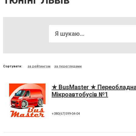
Тюнінг Львів
Сортувати:
за рейтингом
за переглядами
★ BusMaster ★ Переобладн
Мікроавтобусів №1
+380(67)599-04-04