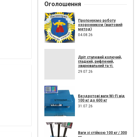
Оголошення
Пропонуємо роботу
охоронником (вахтовий
метод)
04.08.26
Дріт сталевий колючий,
гладкий, рифлений,
зварювальний та ті.
29.07.26
Бездротові ваги Wi-Fi від
100 кг до 600 кг
31.07.26
Ваги зі стійкою 100 кг / 300
кг