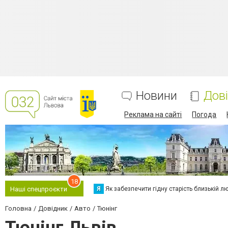
Новини
Дов
Реклама на сайті
Погода
18
Я
Як забезпечити гідну старість близькій л
Наші спецпроєкти
Головна
Довідник
Авто
Тюнінг