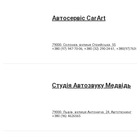
Автосервіс CarArt
79000, Солонка, вулиця Стрийська, 55
+380 (97) 947-70-06
,
+380 (32) 290-24-61
,
+380(97)763-
Студія Автозвуку Медвідь
79000, Львів, вулиця Антонича, 24, Автотюнинг
+380 (96) 4626565