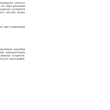
окращити технічні
е не пара дешевих
 широке розмаїття
ного засобу може
ня цих показників
ернізація коробки
лів, використаних
илимове покриття.
ється аерографія,