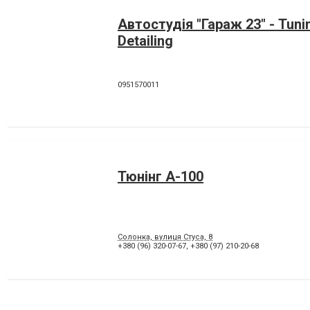
Автостудія "Гараж 23" - Tuni
Detailing
0951570011
Тюнінг А-100
Солонка, вулиця Стуса, 8
+380 (96) 320-07-67
,
+380 (97) 210-20-68