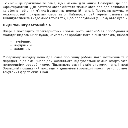
Тюнінг – це практично те саме, що і макіяж для жінки. По-перше, це спос
характеристики. Для затятого автолюбителя тюнінг авто посідає важливе 
катафотів і збірник м’яких іграшок на передній панелі. Проте, як кажуть
можливостей прикрасити своє авто. Найперше, цей термін означає вд
тюнінгуватися та видозмінюватися так, щоб перебування у цьому авто було 
Види тюнінгу автомобілів
Вперше покращити характеристики і зовнішність автомобіля спробували щ
майстри видозмінили кузов, намагалися зробити його більш пласким, внесли
технічним;
внутрішнім;
зовнішнім.
У першому випадку мова йде саме про зміну роботи його механізмів та п
передач, підвіски. Внаслідок останнього відбувається заміна амортизато
попередніми розробниками. Підлягають заміні аудіо системи, панелі приб
Зовнішній покликаний покращити динамічні і зовнішні якості транспортно
тонування фар та скла вікон.