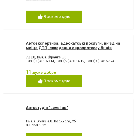
Я рекомендую
Автоекспертиза, адвокатські послуги, виїзд на
мсіце ДТП, складання європротколу Львів
79000, Львів, Франка, 93
+380(98)401-60-14
,
+380(50)430-14-12
,
+380(93)948-57-24
11
дуже добре
Я рекомендую
Автостудія "Level up"
Львів, вулиця В. Великого, 2б
098 950 5012