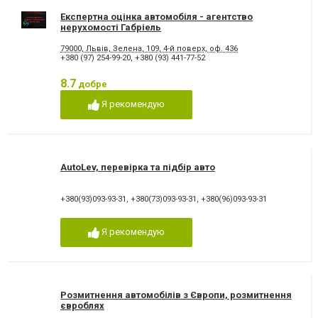
Експертна оцінка автомобіля - агентство
нерухомості Габріель
79000, Львів, Зелена, 109, 4-й поверх, оф. 436
+380 (97) 254-99-20
,
+380 (93) 441-77-52
8.7
добре
Я рекомендую
AutoLev, перевірка та підбір авто
+380(93)093-93-31
,
+380(73)093-93-31
,
+380(96)093-93-31
Я рекомендую
Розмитнення автомобілів з Європи, розмитнення
євроблях