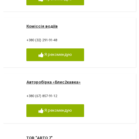
Коміссія водіїв
+380 (32) 291-91-48
Я рекомендую
Авторобірка «Блис2кавка»
+380 (67) 857-91-12
Я рекомендую
ТОВ "АВТО 7"