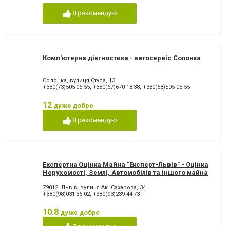
Я рекомендую
Комп'ютерна діагностика - автосервіс Солонка
Солонка, вулиця Стуса, 13
+380(73)505-05-55
,
+380(67)670-18-38
,
+380(68)505-05-55
12
дуже добре
Я рекомендую
Експертна Оцінка Майна "Експерт-Львів" - Оцінка
Нерухомості, Землі, Автомобілів та іншого майна
79012, Львів, вулиця Ак. Сахарова, 34
+380(98)031-36-02
,
+380(93)239-44-73
10.8
дуже добре