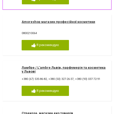
Amoreshop магазин професійної косметики
0800210064
Я рекомендую
Ламбре / L'ambre Львів, парфумерія та косметика
у Львові
+380 (67) 535-86-82
,
+380 (50) 327-26-37
,
+380 (93) 037-72-91
Я рекомендую
Стрекоза, магазин еко товарів