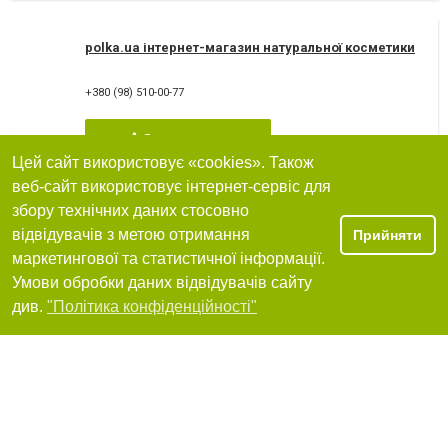
polka.ua інтернет-магазин натуральної косметики
+380 (98) 510-00-77
Я рекомендую
Цей сайт використовує «cookies». Також
веб-сайт використовує інтернет-сервіс для
збору технічних даних стосовно
SunSplash (Сансплеш), парфуми та косметика
відвідувачів з метою отримання
Прийняти
маркетингової та статистичної інформації.
79000, Львів, вулиця Ангеловича, 24
Умови обробки даних відвідувачів сайту
+380 (67) 374-20-06
Фільтри
див.
"Політика конфіденційності"
Я рекомендую
Профксійна косметика для волосся