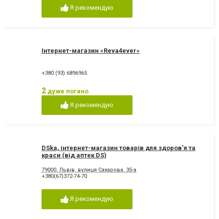
Я рекомендую
Інтернет-магазин «Reva4ever»
+380 (93) 6896965
2
дуже погано
Я рекомендую
DSka, інтернет-магазин товарів для здоров'я та
краси (від аптек DS)
79000, Львів, вулиця Сахарова, 35-а
+380(67)372-74-70
Я рекомендую