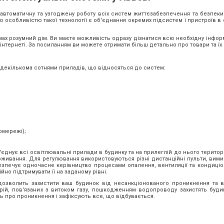
 автоматичну та узгоджену роботу всіх систем життєзабезпечення та безпеки
ю особливістю такої технології є об'єднання окремих підсистем і пристроїв в
темах розумний дім. Ви маєте можливість одразу дізнатися всю необхідну інфо
 інтернеті. За посиланням ви можете отримати більш детально про товари та їх 
и декількома сотнями приладів, що відносяться до систем:
омережі);
єднує всі освітлювальні прилади в будинку та на прилеглій до нього територ
живання. Для регулювання використовуються різні дистанційні пульти, вимик
безпечує одночасне керівництво процесами опалення, вентиляції та кондиціон
йно підтримувати її на заданому рівні.
дозволить захистити ваш будинок від несанкціонованого проникнення та в
варій, пов'язаних з витоком газу, пошкодженням водопроводу захистять буд
ь про проникнення і зафіксують все, що відбувається.