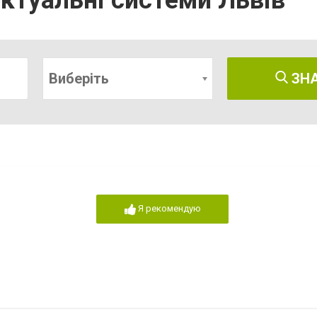
ектуальні системи Львів
Виберіть
ЗН
Я рекомендую