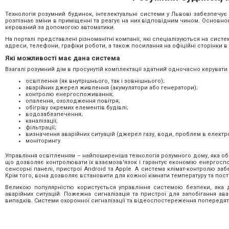
Технологія розумний будинок, інтелектуальні системи у Львові забезпечує
розпізнає зміни в приміщенні та реагує на них відповідним чином. Основно
керований за допомогою автоматики.
На порталі представлені різноманітні компанії, які спеціалізуються на сис
адреси, телефони, графіки роботи, а також посилання на офіційні сторінки в
Які можливості має дана система
Взагалі розумний дім в просунутій комплектації здатний одночасно керуват
освітлення (як внутрішнього, так і зовнішнього);
аварійних джерел живлення (акумулятори або генератори);
контролю енергоспоживання;
опалення, охолодження повітря;
обігріву окремих елементів будівлі;
водозабезпечення;
каналізації;
фільтрації;
визначення аварійних ситуацій (джерел газу, води, проблем в електр
моніторингу.
Управління освітленням – найпоширеніша технологія розумного дому, яка об'
що дозволяє контролювати їх взаємозв'язок і гарантує економію енергоспо
сенсорні панелі, пристрої Android та Apple. А система клімат-контролю за
Крім того, вона дозволяє встановити для кожної кімнати температуру та пості
Великою популярністю користується управління системою безпеки, яка 
аварійних ситуацій. Пожежна сигналізація та пристрої для запобігання а
випадків. Системи охоронної сигналізації та відеоспостереження попередят