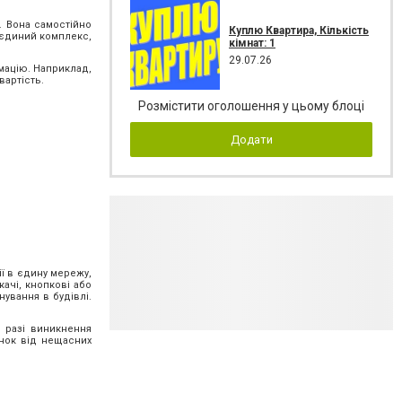
. Вона самостійно
Куплю Квартира, Кількість
 єдиний комплекс,
кімнат: 1
29.07.26
рмацію. Наприклад,
вартість.
Розмістити оголошення у цьому блоці
Додати
ії в єдину мережу,
ачі, кнопкові або
ування в будівлі.
 разі виникнення
инок від нещасних