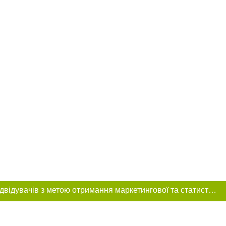
Цей сайт використовує «cookies». Також веб-сайт використовує інтернет-сервіс для збору технічних даних стосовно відвідувачів з метою отримання маркетингової та статистичної інформації. Умови обробки даних відвідувачів сайту див.