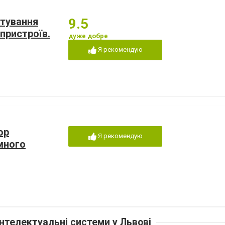
ктування
9.5
 пристроїв.
дуже добре
Я рекомендую
ор
Я рекомендую
много
інтелектуальні системи у Львові