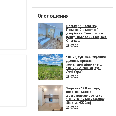
Оголошення
Огієнка,11 Квартира,
Продаж 2-кімнатної
дворівневої квартири в
центрі Львова ? Львів, вул.
Огієнка,...
28.07.26
Чишки, вул. Лесі Українки
Ділянка, Продаж
земельної ділянки в с.
Чишки ? с. Чишки, вул.
Лесі Україн...
28.07.26
Угорська 12 Квартира,
Власник, здаю в
довготривалу оренду з
1.08.26р. 1кімн.квартиру
48кв.м. ЖК Софі...
25.07.26