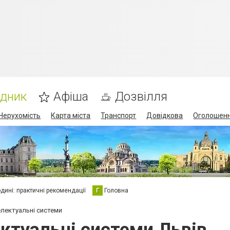
ідник
Афіша
Дозвілля
Нерухомість
Карта міста
Транспорт
Довідкова
Оголошен
юдині: практичні рекомендації
Г
Головна
електуальні системи