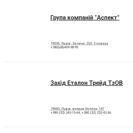
Група компаній "Аспект"
79035, Львів, Зелена, 253, 3 поверх
+380(68)499-98-99
Захід Еталон Трейд ТзОВ
79000, Львів, вулиця Зелена, 147
+380 (32) 245-15-64
,
+380 (32) 232-42-56