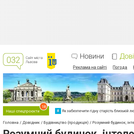
Новини
Дов
Реклама на сайті
Погода
18
Я
Як забезпечити гідну старість близькій л
Наші спецпроєкти
Головна
Довідник
Будівництво (продукція)
Розумний будинок, інт