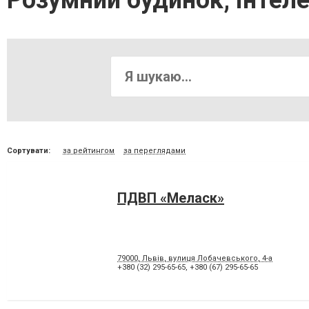
Розумний будинок, інтел
Сортувати:
за рейтингом
за переглядами
ПДВП «Меласк»
79000, Львів, вулиця Лобачевського, 4-а
+380 (32) 295-65-65
,
+380 (67) 295-65-65