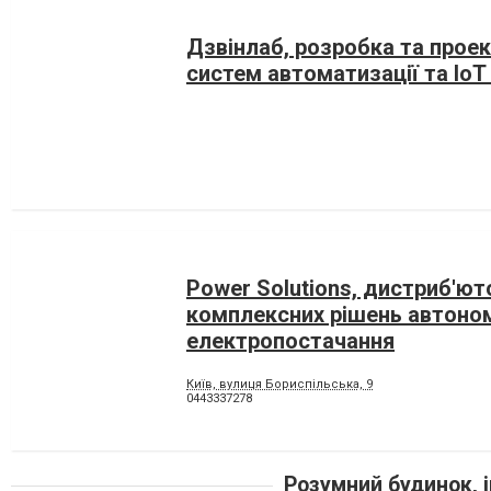
Дзвінлаб, розробка та прое
систем автоматизації та IoT
Power Solutions, дистриб'ют
комплексних рішень автоно
електропостачання
Київ, вулиця Бориспільська, 9
0443337278
Розумний будинок, 