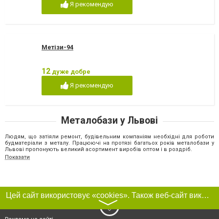
Я рекомендую
Метізи-94
12
дуже добре
Я рекомендую
Металобази у Львові
Людям, що затіяли ремонт, будівельним компаніям необхідні для роботи
будматеріали з металу. Працюючі на протязі багатьох років металобази у
Львові пропонують великий асортимент виробів оптом і в роздріб.
Показати
Адреси та контактні дані складів розміщені на сайті міста. Також на сайті є
відгуки користувачів які вже скористалися послугами тієї чи іншої
компанії, відзначили позитивні чи негативні моменти в її роботі.
При необхідності уточнити наявність будматеріалів або дізнатися розцінки
на них необхідно зв'язатися з менеджером обраної фірми за телефоном,
Цей сайт використовує «cookies». Також веб-сайт використовує інтернет-сервіс для збору технічних даних стосовно відвідувачів з метою отримання маркетингової та статистичної інформації. Умови обробки даних відвідувачів сайту див.
вказаним на веб-сайті чи залишити запит в формі зворотного зв'язку.
〉
Асортимент металобаз