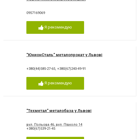
0957169069
Я рекомендую
"ЮнионСталь" металопрокат у Львові
+380(44)585-27-65
,
+380(67)240-49-91
Я рекомендую
"Техметал" металобаза у Львові
вул. Польова 46, вул. Півколо 14
+380(67)539-21-45