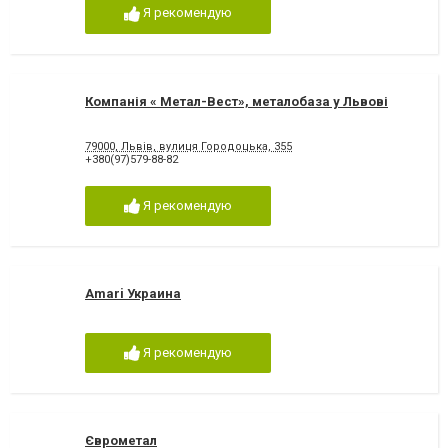
Я рекомендую
Компанія « Метал-Вест», металобаза у Львові
79000, Львів, вулиця Городоцька, 355
+380(97)579-88-82
Я рекомендую
Amari Украина
Я рекомендую
Єврометал