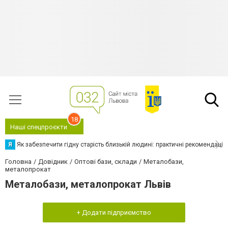
18
Наші спецпроєкти
Я
Як забезпечити гідну старість близькій людині: практичні рекомендації
Головна
Довідник
Оптові бази, склади
Металобази,
металопрокат
Металобази, металопрокат Львів
+ Додати підприємство