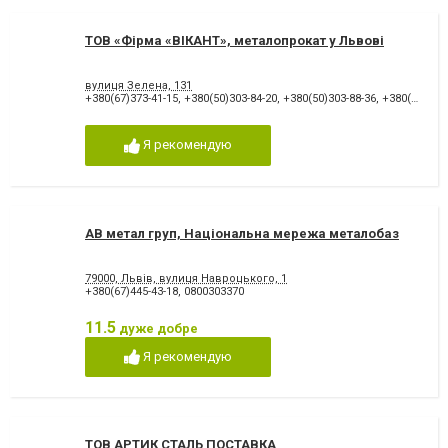
ТОВ «Фірма «ВІКАНТ», металопрокат у Львові
вулиця Зелена, 131
+380(67)373-41-15
,
+380(50)303-84-20
,
+380(50)303-88-36
,
+380(67)373-41-27
Я рекомендую
АВ метал груп, Національна мережа металобаз
79000, Львів, вулиця Навроцького, 1
+380(67)445-43-18
,
0800303370
11.5
дуже добре
Я рекомендую
ТОВ АРТИК СТАЛЬ ПОСТАВКА