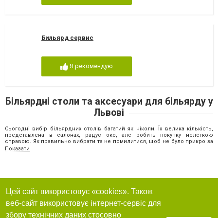
Бильярд сервис
Я рекомендую
Більярдні столи та аксесуари для більярду у
Львові
Сьогодні вибір більярдних столів багатий як ніколи. Їх велика кількість,
представлена в салонах, радує око, але робить покупку нелегкою
справою. Як правильно вибрати та не помилитися, щоб не було прикро за
безцільно витрачені гроші? При виборі столу насамперед необхідно
Показати
визначитися з типом гри, для якої він призначений. Більярдні столи та
аксесуари для більярду у Львові можна умовно розділити за двома
критеріями. Перший з них – це гра, для якої він призначений. В Україні
найбільш популярним є російський більярд, американський пул та
англійський снукер. Другою класифікацією являється співвідношення
ціна-якість та те, для яких гравців призначений стіл. Тому більярдні столи
Цей сайт використовує «cookies». Також
діляться на:
веб-сайт використовує інтернет-сервіс для
аматорські;
професійні;
збору технічних даних стосовно
комерційні;