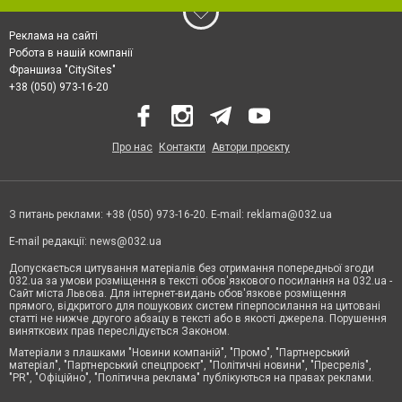
автопарку, що забезпечує постачання товару покупцям. Свій автопарк - це
дуже великі витрати, пов'язані з придбанням автотранспорту та
компонентів. Такі витрати не по кишені маленьким фірмам, які займаються
Реклама на сайті
випуском продукції. Для них звернення до компанії-перевізника являється
найбільш вигідним.
Робота в нашій компанії
Франшиза "CitySites"
Приватні особи звертаються до профільних контор, щоб організувати
переїзд на інше місце проживання або доставити до себе додому меблі та
+38 (050) 973-16-20
інші габаритні та важкі речі. Так в разі ремонту, проведеного у квартирі,
часто постає необхідність вивезти з неї меблі, побутову техніку, речі.
Легковим автомобілем не реально перевезти всі предмети, потрібна
вантажівка та вантажники, які якісно здійснять доставку в місце
призначення.
Про нас
Контакти
Автори проєкту
Для підприємств, що займаються постачаннями вироблених ними товарів
за кордон, компанії-перевізники оформляють всі необхідні супровідні
документи. Також вони можуть оформити для замовника страховий поліс,
що дозволяє знизити фінансові ризики, що виникають при перевезенні
вантажів. Співробітники компанії виберуть оптимальний для клієнта
З питань реклами: +38 (050) 973-16-20. E-mail:
reklama@032.ua
транспорт. Так транспортування по Україні найчастіше здійснюється
вантажним автотранспортом, але в разі необхідності може бути
E-mail редакції:
news@032.ua
використаний залізничний.
Допускається цитування матеріалів без отримання попередньої згоди
032.ua за умови розміщення в тексті обов'язкового посилання на 032.ua -
Сайт міста Львова. Для інтернет-видань обов'язкове розміщення
прямого, відкритого для пошукових систем гіперпосилання на цитовані
статті не нижче другого абзацу в тексті або в якості джерела. Порушення
виняткових прав переслідується Законом.
Матеріали з плашками "Новини компаній", "Промо", "Партнерський
матеріал", "Партнерський спецпроєкт", "Політичні новини", "Пресреліз",
"PR", "Офіційно", "Політична реклама" публікуються на правах реклами.