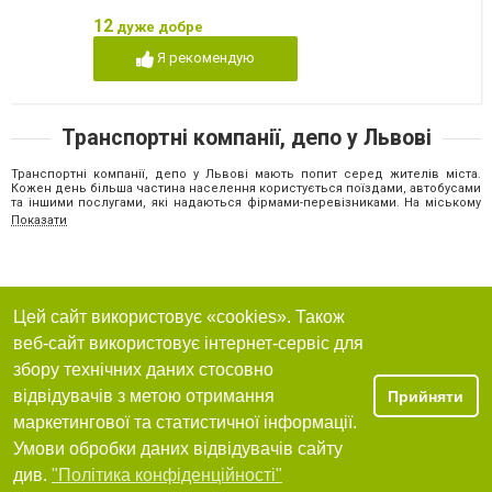
12
дуже добре
Я рекомендую
Транспортні компанії, депо у Львові
Транспортні компанії, депо у Львові мають попит серед жителів міста.
Кожен день більша частина населення користується поїздами, автобусами
та іншими послугами, які надаються фірмами-перевізниками. На міському
порталі зосереджені найпопулярніші підприємства, які займаються
Показати
організацією транспорту. Щоб докладніше ознайомитися з послугами та
ціновою політикою, досить перейти за посиланнями на корпоративні
сторінки в інтернеті, або зв'язатися з консультантами за вказаними
номерами телефонів. Співробітники підприємств регулярно надають
детальну консультацію з того, чи іншого питання. Також ви можете
ознайомитися з відгуками людей, що вже користувалися послугами фірм.
Цей сайт використовує «cookies». Також
Загальна інформація
веб-сайт використовує інтернет-сервіс для
Компанії-перевізники виконують багато функцій та зазвичай надають
збору технічних даних стосовно
клієнтам комплексний сервіс, до якого входять:
приймання в пункті призначення та зберігання товару;
відвідувачів з метою отримання
Прийняти
оформлення страховки на відправлення;
маркетингової та статистичної інформації.
вибір правильного транспорту для переміщення продукції;
підготовка документів та ін.
Умови обробки даних відвідувачів сайту
Послугами перевізників користуються невеликі виробничі фірми та
див.
"Політика конфіденційності"
приватні особи. Дрібні компанії-виробники зазвичай не мають свого