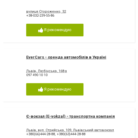
вулиця Стороженко, 32
+38-032-239-55-86
Я рекомендую
EverCars - оренда автомобілів в Україні
Львів, Любінська, 168-а
097 490 10 10
Я рекомендую
Є-вокзал (E-vokzal) - транспортна компанія
Львів, вул. Стрийська, 109, Львівський автовокзал
+380(66)444-28-88
,
+380(63)444-28-88