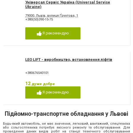
Універсал Сервіс Україна (Universal Servise
Ukraine)
79000, Львів, вулиця Ґрунтова, 1
+380(50)390-15-75
Я рекомендую
LEO LIFT - виробництво, встановлення ліфтів
+380676540101
12
дуже добре
Я рекомендую
Підйомно-транспортне обладнання у Львові
Будь-який автомобіль, не має значення, легковий, вантажний, спецтехніка
або сільгосптехніка потребує якісного ремонту та обслуговування. Для
проведення даних видів робіт на станції технічного обслуговування