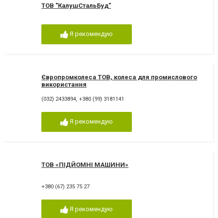
ТОВ "КалушСтальБуд"
Я рекомендую
Європромколеса ТОВ, колеса для промислового
використання
(032) 2433894
,
+380 (99) 3181141
Я рекомендую
ТОВ «ПІДЙОМНІ МАШИНИ»
+380 (67) 235 75 27
Я рекомендую