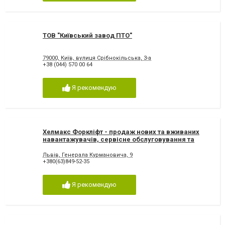
ТОВ "Київський завод ПТО"
79000, Київ, вулиця Срібнокільська, 3-а
+38 (044) 570 00 64
Я рекомендую
Хелмакс Форкліфт - продаж нових та вживаних
навантажувачів, сервісне обслуговування та
ремонт
Львів, Генерала Курмановича, 9
+380(63)849-52-35
Я рекомендую