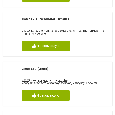
Компанія "Schindler Ukraine"
79000, Київ, вулиця Автозаводська, 54-19а, БЦ "Символ", 3 повер
+380 (44) 499-98-95
Я рекомендую
Zeus LTD (Зевс)
79000, Львів, вулиця Зелена, 147
+380(99)547-15-07
,
+380(80)060-56-05
,
+380(50)160-56-05
Я рекомендую