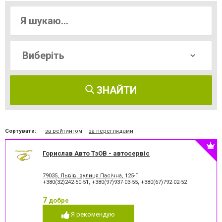
ЗНАЙТИ
Сортувати:
за рейтингом
за переглядами
Горислав Авто ТзОВ - автосервіс
79035, Львів, вулиця Пасічна, 125-Г
+380(32)242-50-51
,
+380(97)937-03-55
,
+380(67)792-02-52
7
добре
Я рекомендую