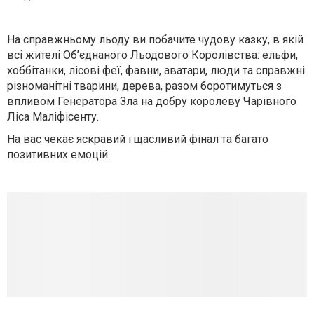
На справжньому льоду ви побачите чудову казку, в якій
всі жителі Об’єднаного Льодового Королівства: ельфи,
хоббітанки, лісові феї, фавни, аватари, люди та справжні
різноманітні тварини, дерева, разом боротимуться з
впливом Генератора Зла на добру королеву Чарівного
Ліса Маліфісенту.
На вас чекає яскравий і щасливий фінал та багато
позитивних емоцій.