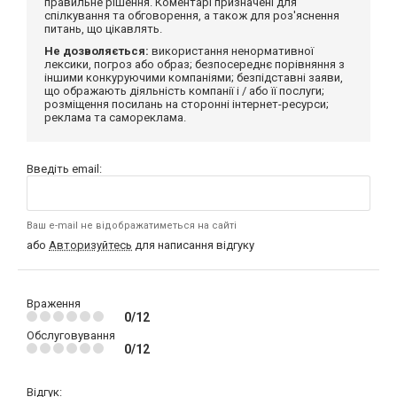
правильне рішення. Коментарі призначені для
спілкування та обговорення, а також для роз'яснення
питань, що цікавлять.
Не дозволяється:
використання ненормативної
лексики, погроз або образ; безпосереднє порівняння з
іншими конкуруючими компаніями; безпідставні заяви,
що ображають діяльність компанії і / або її послуги;
розміщення посилань на сторонні інтернет-ресурси;
реклама та самореклама.
Введіть email:
Ваш e-mail не відображатиметься на сайті
або
Авторизуйтесь
для написання відгуку
Враження
0/12
Обслуговування
0/12
Відгук: