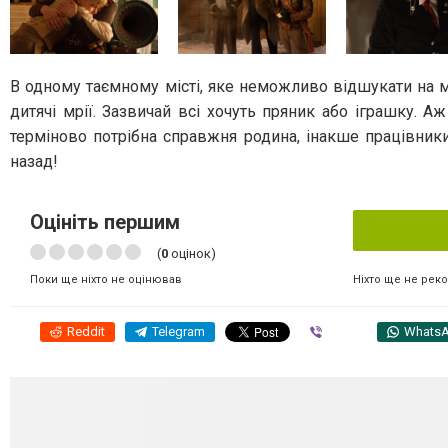
В одному таємному місті, яке неможливо відшукати на ма
дитячі мрії. Зазвичай всі хочуть пряник або іграшку. А
терміново потрібна справжня родина, інакше працівники 
назад!
Оцініть першим
(
0
оцінок)
Ніхто ще не рек
Поки ще ніхто не оцінював
Reddit
Telegram
Viber
Whats