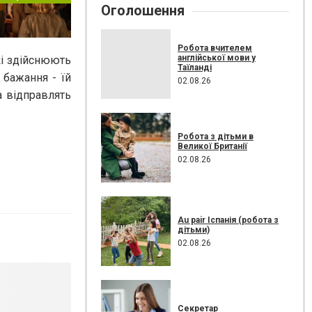
Оголошення
Робота вчителем
англійської мови у
кі здійснюють
Таїланді
 бажання - їй
02.08.26
а відправлять
Робота з дітьми в
Великої Британії
02.08.26
Au pair Іспанія (робота з
дітьми)
02.08.26
Секретар