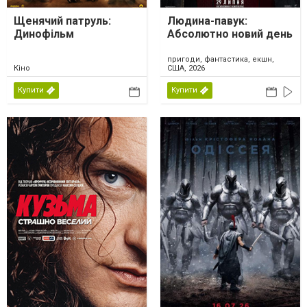
Щенячий патруль:
Людина-павук:
Динофільм
Абсолютно новий день
пригоди, фантастика, екшн,
Кіно
США, 2026
Купити
Купити