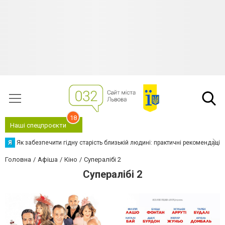
18
Наші спецпроєкти
Я
Як забезпечити гідну старість близькій людині: практичні рекомендації
Головна
Афіша
Кіно
Супералібі 2
Супералібі 2