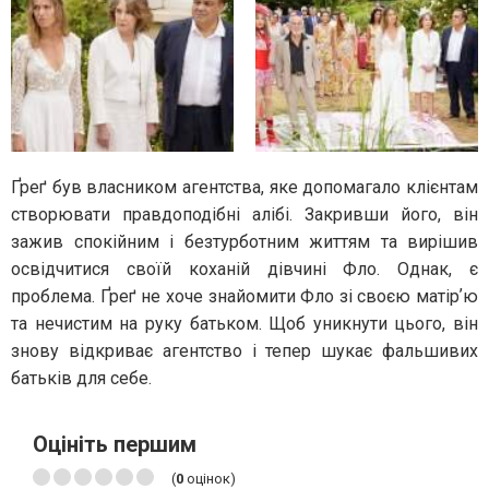
Ґреґ був власником агентства, яке допомагало клієнтам
створювати правдоподібні алібі. Закривши його, він
зажив спокійним і безтурботним життям та вирішив
освідчитися своїй коханій дівчині Фло. Однак, є
проблема. Ґреґ не хоче знайомити Фло зі своєю матірʼю
та нечистим на руку батьком. Щоб уникнути цього, він
знову відкриває агентство і тепер шукає фальшивих
батьків для себе.
Оцініть першим
(
0
оцінок)