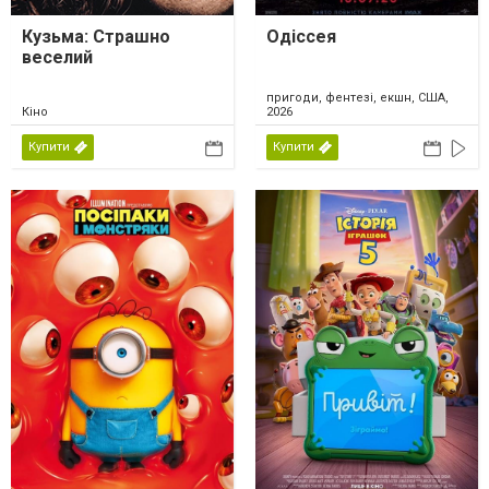
Кузьма: Страшно
Одіссея
веселий
пригоди, фентезі, екшн, США,
Кіно
2026
Купити
Купити