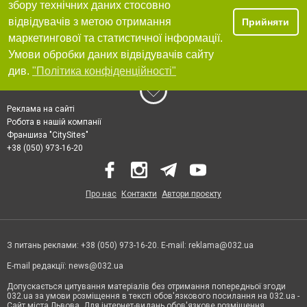
збору технічних даних стосовно
відвідувачів з метою отримання
Прийняти
маркетингової та статистичної інформації.
Умови обробки даних відвідувачів сайту
див.
"Політика конфіденційності"
Реклама на сайті
Робота в нашій компанії
Франшиза "CitySites"
+38 (050) 973-16-20
Про нас
Контакти
Автори проєкту
З питань реклами: +38 (050) 973-16-20. E-mail:
reklama@032.ua
E-mail редакції:
news@032.ua
Допускається цитування матеріалів без отримання попередньої згоди
032.ua за умови розміщення в тексті обов'язкового посилання на 032.ua -
Сайт міста Львова. Для інтернет-видань обов'язкове розміщення