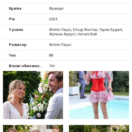
Країна
Франція
Рік
2024
У ролях
Філіпп Лашо, Елоді Фонтан, Тарек Будалі,
Жульєн Арруті, Наталі Бай
Режисер
Філіпп Лашо
Час
88
Вікові обмеження
16+