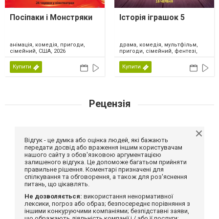
Посіпаки і Монстряки
Історія іграшок 5
драма, комедія, мультфільм,
анімація, комедія, пригоди,
пригоди, сімейний, фентезі,
сімейний, США, 2026
США, 2026
Купити
Купити
Рецензія
Відгук - це думка або оцінка людей, які бажають
передати досвід або враження іншим користувачам
нашого сайту з обов'язковою аргументацією
залишеного відгука. Це допоможе багатьом прийняти
правильне рішення. Коментарі призначені для
спілкування та обговорення, а також для роз'яснення
питань, що цікавлять.
Не дозволяється:
використання ненормативної
лексики, погроз або образ; безпосереднє порівняння з
іншими конкуруючими компаніями; безпідставні заяви,
що ображають діяльність компанії і / або її послуги;