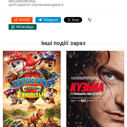
Авторизуйтесь
,
щоб оцінити і порекомендувати
Reddit
Telegram
Viber
WhatsApp
Інші подіїї зараз