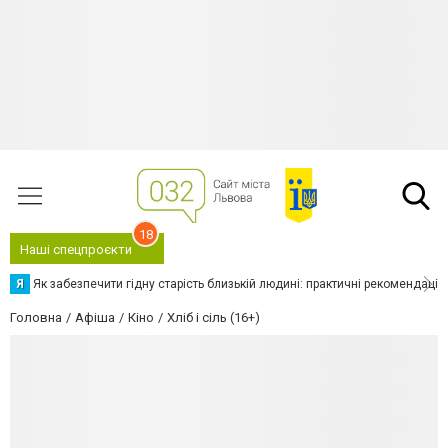
18
Наші спецпроєкти
Я
Як забезпечити гідну старість близькій людині: практичні рекомендації
Головна
Афіша
Кіно
Хліб і сіль (16+)