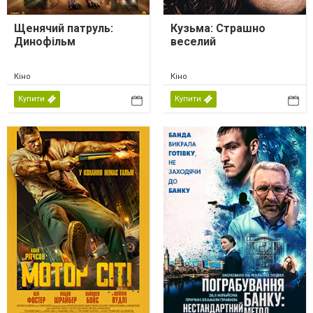
Щенячий патруль:
Кузьма: Страшно
Динофільм
веселий
Кіно
Кіно
Купити
Купити