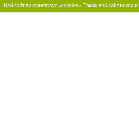
Реклама на сайті
Приєднуйтесь до 
Робота в нашій компанії
Франшиза "CitySites"
Про нас
Контакт
+38 (050) 973-16-20
З питань реклами: +38 (050) 973-16-20. E-mail:
Допускається цит
reklama@032.ua
обов'язкового по
відкритого для по
якості джерела. 
E-mail редакції:
news@032.ua
Матеріали з плаш
"Політичні новини
Політика конфіде