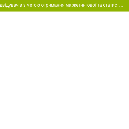
Цей сайт використовує «cookies». Також веб-сайт використовує інтернет-сервіс для збору технічних даних стосовно відвідувачів з метою отримання маркетингової та статистичної інформації. Умови обробки даних відвідувачів сайту див.
ння в тексті
міщення прямого,
 тексті або в
цпроєкт",
реклами.