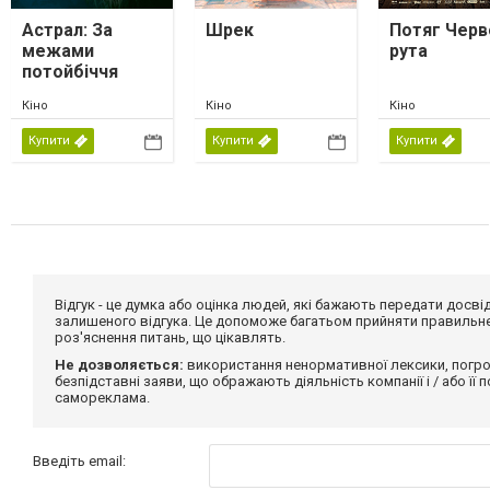
Астрал: За
Шрек
Потяг Черв
межами
рута
потойбіччя
Кіно
Кіно
Кіно
Купити
Купити
Купити
Відгук - це думка або оцінка людей, які бажають передати дос
залишеного відгука. Це допоможе багатьом прийняти правильне 
роз'яснення питань, що цікавлять.
Не дозволяється:
використання ненормативної лексики, погро
безпідставні заяви, що ображають діяльність компанії і / або її
самореклама.
Введіть email: