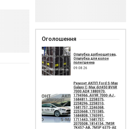
Оголошення
Опалубка дрібнощитова,
Опалубка для колон
полегшенна
09.08.26
Ремонт АКПП Ford S-Max
Galaxy C-Max dct450 BV6R
7000 AD# 1880970,
1794966, AV9R 7000-AJ ,
1684811, 2258375,
2258296, 2258310,
1681757, 2246368,
2253668, 1751585,
1684808, 1765991,
1711443, 1681757,
2070508, 1814154, 7M5R
7K457-AB, 7M5P 6375-AE