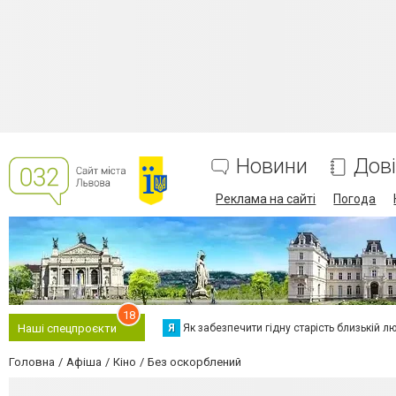
Новини
Дов
Реклама на сайті
Погода
18
Я
Як забезпечити гідну старість близькій л
Наші спецпроєкти
Головна
Афіша
Кіно
Без оскорблений