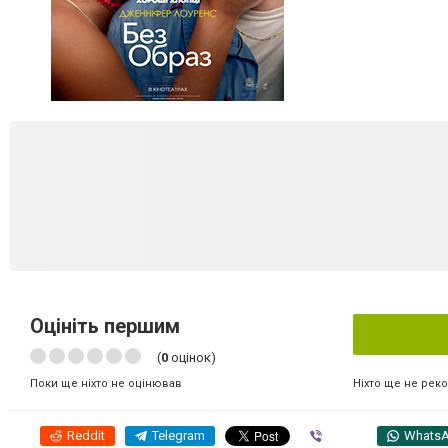
Оцініть першим
(
0
оцінок)
Ніхто ще не рек
Поки ще ніхто не оцінював
Reddit
Telegram
Viber
Whats