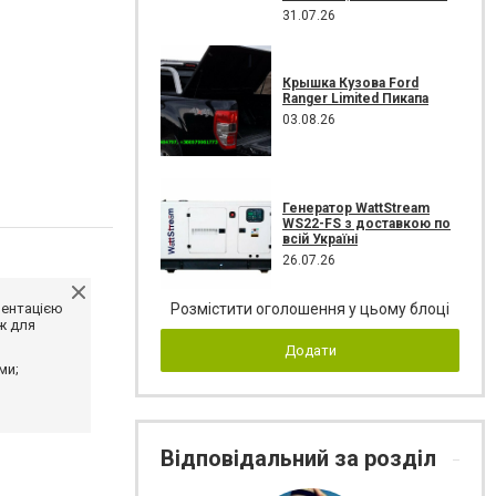
31.07.26
Крышка Кузова Ford
Ranger Limited Пикапа
03.08.26
Генератор WattStream
WS22-FS з доставкою по
всій Україні
26.07.26
ментацією
Розмістити оголошення у цьому блоці
ж для
Додати
ми;
Відповідальний за розділ