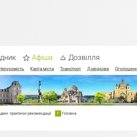
ідник
Афіша
Дозвілля
Нерухомість
Карта міста
Транспорт
Довідкова
Оголошен
юдині: практичні рекомендації
Г
Головна