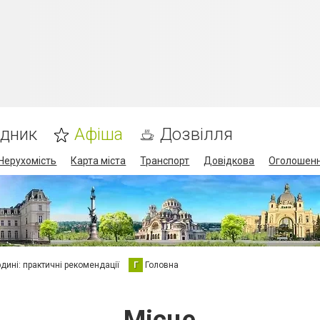
ідник
Афіша
Дозвілля
Нерухомість
Карта міста
Транспорт
Довідкова
Оголошен
юдині: практичні рекомендації
Г
Головна