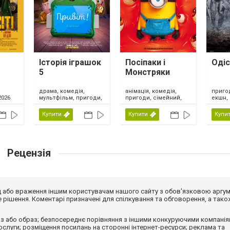
Історія іграшок
Посіпаки і
Оді
5
Монстряки
драма, комедія,
анімація, комедія,
пригод
мультфільм, пригоди,
пригоди, сімейний,
2026
екшн, 
сімейний, фентезі,
США, 2026
США, 2026
Купити
Купити
Купи
Рецензія
від або враження іншим користувачам нашого сайту з обов'язковою аргу
рішення. Коментарі призначені для спілкування та обговорення, а тако
з або образ; безпосереднє порівняння з іншими конкуруючими компанія
 послуги; розміщення посилань на сторонні інтернет-ресурси; реклама та