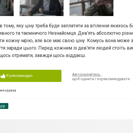
 тому, яку ціну треба буде заплатити за втілення якихось б
дивного та таємничого Незнайомця. Дев'ять абсолютно різн
ти кожну мрію, але все має свою ціну. Комусь вона може 
ття заради цього. Перед кожним із дев'яти людей стоїть виб
б щось отримати, завжди щось віддаєш.
Авторизуйтесь
,
Я рекомендую
щоб оцінити і порекомендувати
омендував
App