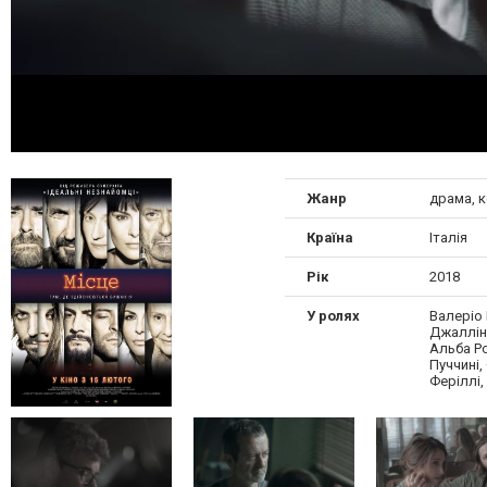
Жанр
драма, 
Країна
Італія
Рік
2018
У ролях
Валеріо
Джалліні
Альба Ро
Пуччині,
Феріллі,