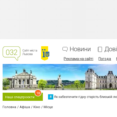
Новини
Дов
Реклама на сайті
Погода
18
Я
Як забезпечити гідну старість близькій л
Наші спецпроєкти
Головна
Афіша
Кіно
Місце