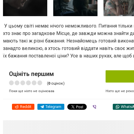
У цьому світі немає нічого неможливого. Питання тільки в
хто знає про загадкове Місце, де завжди можна знайти 
мають такі ж різні бажання. Незнайомець готовий викона
занадто великою, а хтось готовий віддати навіть своє жи
їх бажання поставленої ціни? Усе в наших руках, але що
Оцініть першим
(
0
оцінок)
Ніхто ще не рек
Поки ще ніхто не оцінював
Reddit
Telegram
Viber
Whats