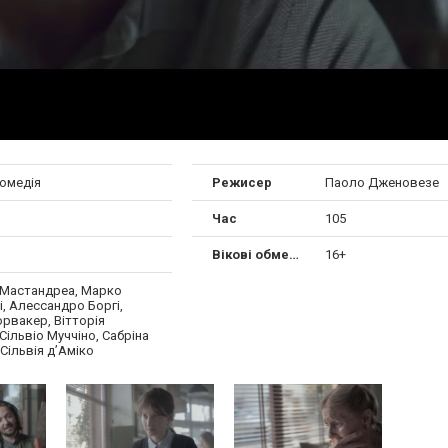
комедія
Режисер
Паоло Дженовезе
Час
105
Вікові обмеження
16+
 Мастандреа, Марко
, Алессандро Боргі,
рвакер, Вітторія
 Сільвіо Муччіно, Сабріна
 Сільвія д’Аміко