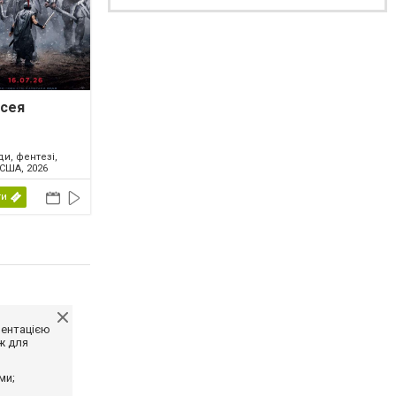
ссея
и, фентезі,
США, 2026
ти
ментацією
ж для
ми;