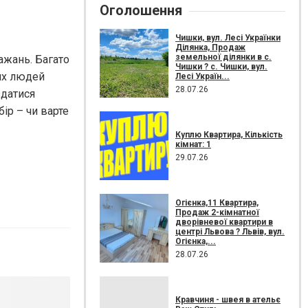
Оголошення
Чишки, вул. Лесі Українки
Ділянка, Продаж
земельної ділянки в с.
ажань. Багато
Чишки ? с. Чишки, вул.
их людей
Лесі Україн...
28.07.26
здатися
ір – чи варте
Куплю Квартира, Кількість
кімнат: 1
29.07.26
Огієнка,11 Квартира,
Продаж 2-кімнатної
дворівневої квартири в
центрі Львова ? Львів, вул.
Огієнка,...
28.07.26
Кравчиня - швея в ательє