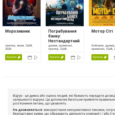
Морозивник
Пограбування
Мотор Сіті
банку:
Нестандартний
метод
драма, кримінал,
трилер, жахи, США,
бойовик, драма,
трилер, США,
2026
кримінал, США, 
Великобританія,
Ірландія, 2026
Купити
Купити
Купити
Відгук - це думка або оцінка людей, які бажають передати дос
залишеного відгука. Це допоможе багатьом прийняти правильне 
роз'яснення питань, що цікавлять.
Не дозволяється:
використання ненормативної лексики, погро
безпідставні заяви, що ображають діяльність компанії і / або її