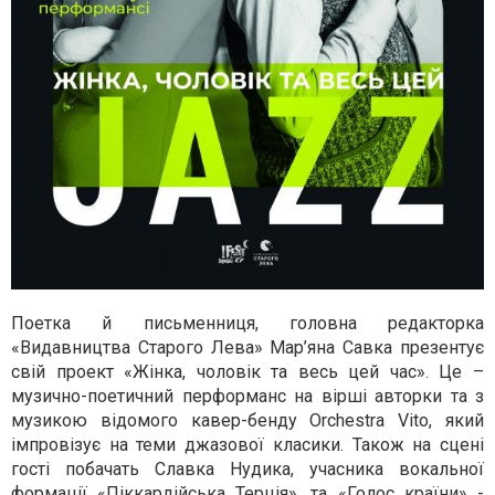
Поетка й письменниця, головна редакторка
«Видавництва Старого Лева» Мар’яна Савка презентує
свій проект «Жінка, чоловік та весь цей час». Це –
музично-поетичний перформанс на вірші авторки та з
музикою відомого кавер-бенду Orchestra Vito, який
імпровізує на теми джазової класики. Також на сцені
гості побачать Славка Нудика, учасника вокальної
формації «Піккардійська Терція», та «Голос країни» -