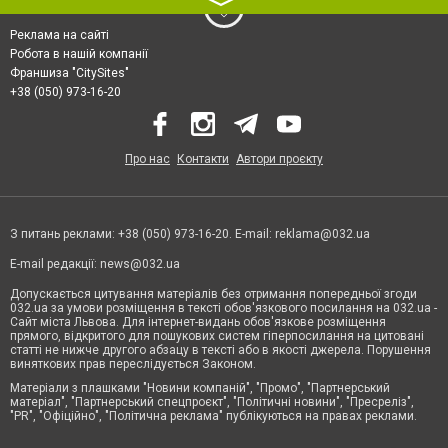
Реклама на сайті
Робота в нашій компанії
Франшиза "CitySites"
+38 (050) 973-16-20
Про нас
Контакти
Автори проєкту
З питань реклами: +38 (050) 973-16-20. E-mail:
reklama@032.ua
E-mail редакції:
news@032.ua
Допускається цитування матеріалів без отримання попередньої згоди
032.ua за умови розміщення в тексті обов'язкового посилання на 032.ua -
Сайт міста Львова. Для інтернет-видань обов'язкове розміщення
прямого, відкритого для пошукових систем гіперпосилання на цитовані
статті не нижче другого абзацу в тексті або в якості джерела. Порушення
виняткових прав переслідується Законом.
Матеріали з плашками "Новини компаній", "Промо", "Партнерський
матеріал", "Партнерський спецпроєкт", "Політичні новини", "Пресреліз",
"PR", "Офіційно", "Політична реклама" публікуються на правах реклами.