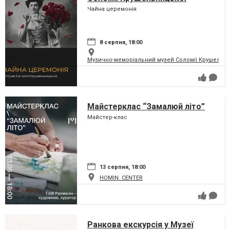
Чайна церемонія
8 серпня, 18:00
Музично-меморіальний музей Соломії Крушельни
Майстерклас “Замалюй літо”
Майстер-клас
13 серпня, 18:00
HOMIN. CENTER
Ранкова екскурсія у Музеї