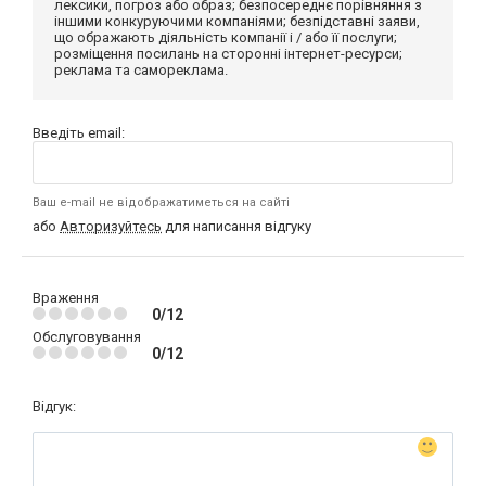
лексики, погроз або образ; безпосереднє порівняння з
іншими конкуруючими компаніями; безпідставні заяви,
що ображають діяльність компанії і / або її послуги;
розміщення посилань на сторонні інтернет-ресурси;
реклама та самореклама.
Введіть email:
Ваш e-mail не відображатиметься на сайті
або
Авторизуйтесь
для написання відгуку
Враження
0/12
Обслуговування
0/12
Відгук: