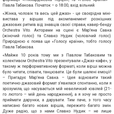
Павла Табакова. Початок – о 18.00, вхід вільний.
«Жінка, чоловік та весь цей джаз» - це своєрідна міні-
вистава у віршах під акомпанемент розкішних
джазових ритмів від знавців своєї справи, кавер-бенду
Orchestra Vito. Акторами на сцені є Мар'яна Савка
(жіночий голос) та Славко Нудик (чоловічий голос).
Природною є поява ще «Голосу країни», тобто голосу
Павла Табакова.
«Майже 10 років тому ми з Павлом Табаковим та
колективом Orchestra Vito презентували «Джаз-кафе», у
такому ж перформативному форматі, коли вірші можна
було читати, співати, танцювати. Це були шалені емоції!
– Пригадує Мар’яна Савка. – Ідея відновити такий
поетично-джазовий формат з’явилася спонтанно, коли я
зрозуміла, що насувається мій невеличкий ювілей (21-
го лютого – мій день народження), а я хочу не просто
приймати дарунки, а дарувати. Тим паче, з того часу
написано багато нових віршів, пережито багато змін.
Дуже радію, що з нами Славко Нудик – не лише