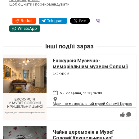
щоб оцінити і порекомендувати
Reddit
Telegram
Viber
WhatsApp
Інші подіїї зараз
Екскурсія Музично-
меморіальним музеєм Соломії
Крушельницької
Екскурсія
5 - 7 серпня, 11:00, 16:00
Музично-меморіальний музей Соломії Крушельни
Чайна церемонія в Музеї
Соломії Крушельницької