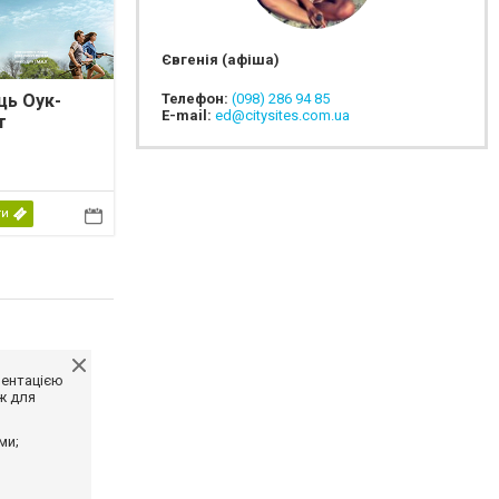
Євгенія (афіша)
Телефон:
(098) 286 94 85
ць Оук-
E-mail:
ed@citysites.com.ua
т
ти
ментацією
ж для
ми;