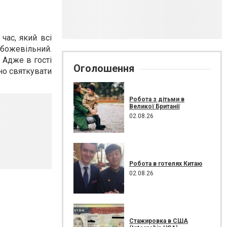
час, який всі
 божевільний.
 Адже в гості
Оголошення
бно святкувати
Робота з дітьми в
Великої Британії
02.08.26
Робота в готелях Китаю
02.08.26
Стажировка в США