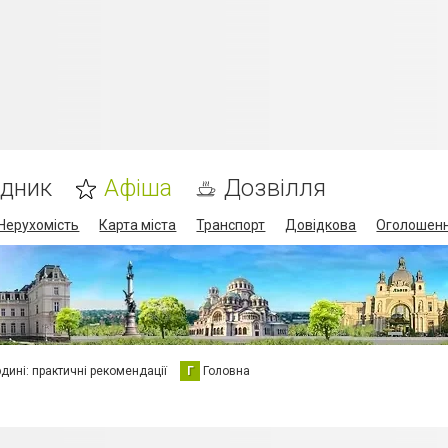
ідник
Афіша
Дозвілля
Нерухомість
Карта міста
Транспорт
Довідкова
Оголошен
юдині: практичні рекомендації
Г
Головна