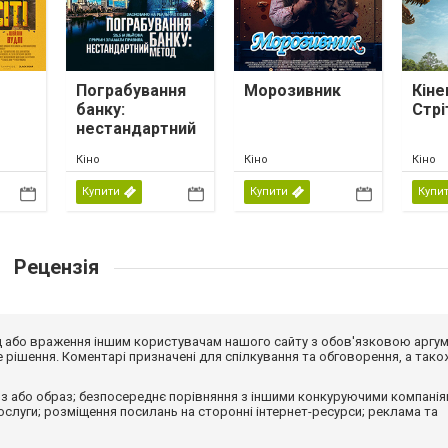
Пограбування
Морозивник
Кіне
банку:
Стрі
нестандартний
метод
Кіно
Кіно
Кіно
Купити
Купити
Купи
Рецензія
від або враження іншим користувачам нашого сайту з обов'язковою аргу
рішення. Коментарі призначені для спілкування та обговорення, а тако
з або образ; безпосереднє порівняння з іншими конкуруючими компанія
 послуги; розміщення посилань на сторонні інтернет-ресурси; реклама та