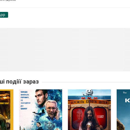
App
ші подіїї зараз