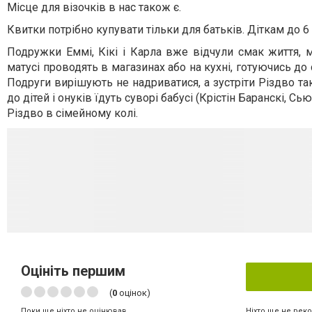
Місце для візочків в нас також є.
Квитки потрібно купувати тільки для батьків. Діткам до 6
Подружки Еммі, Кікі і Карла вже відчули смак життя, м
матусі проводять в магазинах або на кухні, готуючись д
Подруги вирішують не надриватися, а зустріти Різдво так
до дітей і онуків їдуть суворі бабусі (Крістін Баранскі, 
Різдво в сімейному колі.
Оцініть першим
(
0
оцінок)
Ніхто ще не рек
Поки ще ніхто не оцінював