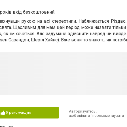
 років вхід безкоштовний.
ахнувши рукою на всі стереотипи. Наближається Різдво, 
о свята. Щасливим для мам цей період може назвати тільки
, як їм хочеться. Але задумане здійснити навряд чи вийде.
Сьюзен Сарандон, Шеріл Хайнс). Вже вони-то знають, як потрі
Авторизуйтесь
,
Я рекомендую
щоб оцінити і порекомендувати
омендував