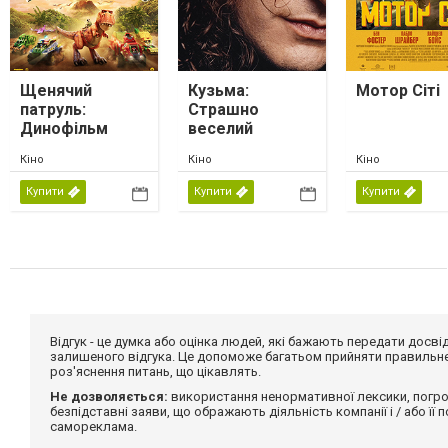
Щенячий
Кузьма:
Мотор Сіті
патруль:
Страшно
Динофільм
веселий
Кіно
Кіно
Кіно
Купити
Купити
Купити
Відгук - це думка або оцінка людей, які бажають передати дос
залишеного відгука. Це допоможе багатьом прийняти правильне 
роз'яснення питань, що цікавлять.
Не дозволяється:
використання ненормативної лексики, погро
безпідставні заяви, що ображають діяльність компанії і / або її
самореклама.