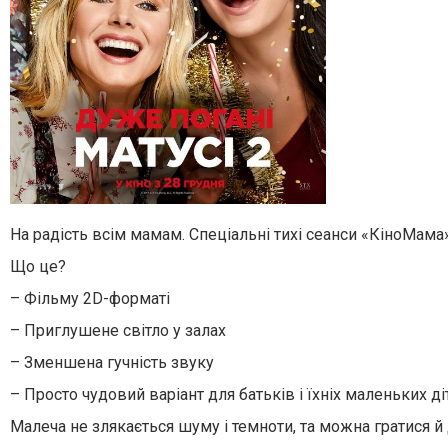
На радість всім мамам. Спеціальні тихі сеанси «КіноМама»
Що це?
– Фільму 2D-форматі
– Приглушене світло у залах
– Зменшена гучність звуку
– Просто чудовий варіант для батьків і їхніх маленьких ді
Малеча не злякається шуму і темноти, та можна гратися й