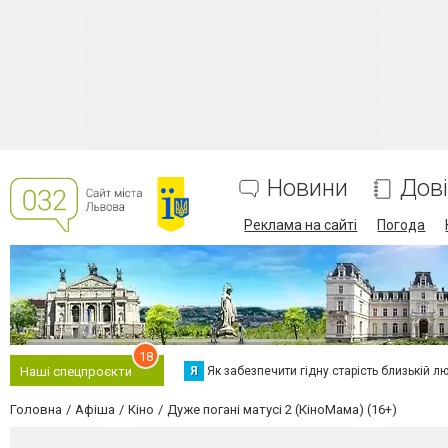
Новини
Дов
Реклама на сайті
Погода
18
Я
Як забезпечити гідну старість близькій л
Наші спецпроєкти
Головна
Афіша
Кіно
Дуже погані матусі 2 (КіноМама) (16+)