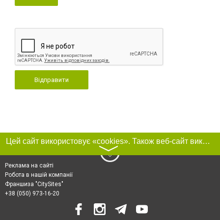
Відправити
Цей сайт використовує «cookies». Також веб-сайт використовує інтернет-сервіс для збору технічних даних стосовно відвідувачів з метою отримання маркетингової та статистичної інформації. Умови обробки даних відвідувачів сайту див.
〉
Реклама на сайті
Робота в нашій компанії
Франшиза "CitySites"
+38 (050) 973-16-20