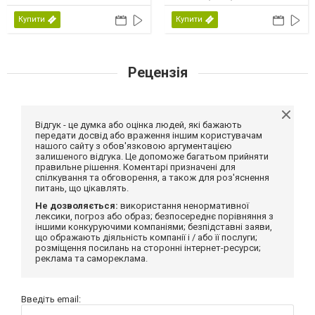
США, 2026
Купити
Купити
Рецензія
Відгук - це думка або оцінка людей, які бажають
передати досвід або враження іншим користувачам
нашого сайту з обов'язковою аргументацією
залишеного відгука. Це допоможе багатьом прийняти
правильне рішення. Коментарі призначені для
спілкування та обговорення, а також для роз'яснення
питань, що цікавлять.
Не дозволяється:
використання ненормативної
лексики, погроз або образ; безпосереднє порівняння з
іншими конкуруючими компаніями; безпідставні заяви,
що ображають діяльність компанії і / або її послуги;
розміщення посилань на сторонні інтернет-ресурси;
реклама та самореклама.
Введіть email: