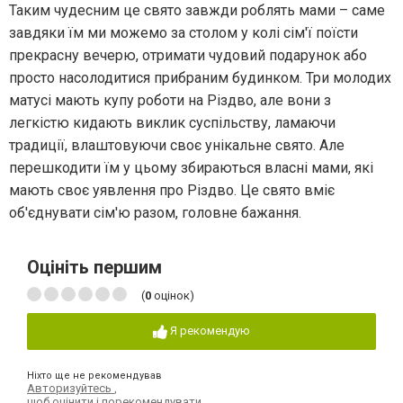
Таким чудесним це свято завжди роблять мами – саме
завдяки їм ми можемо за столом у колі сім'ї поїсти
прекрасну вечерю, отримати чудовий подарунок або
просто насолодитися прибраним будинком. Три молодих
матусі мають купу роботи на Різдво, але вони з
легкістю кидають виклик суспільству, ламаючи
традиції, влаштовуючи своє унікальне свято. Але
перешкодити їм у цьому збираються власні мами, які
мають своє уявлення про Різдво. Це свято вміє
об'єднувати сім'ю разом, головне бажання.
Оцініть першим
(
0
оцінок)
Я рекомендую
Ніхто ще не рекомендував
Авторизуйтесь
,
щоб оцінити і порекомендувати