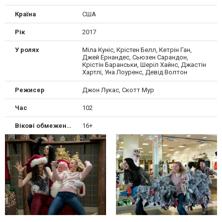
Країна
США
Рік
2017
У ролях
Міла Куніс, Крістен Белл, Кетрін Ган,
Джей Ернандес, Сьюзен Сарандон,
Крістін Баранськи, Шеріл Хайнс, Джастін
Хартлі, Уна Лоуренс, Девід Волтон
Режисер
Джон Лукас, Скотт Мур
Час
102
Вікові обмеження
16+