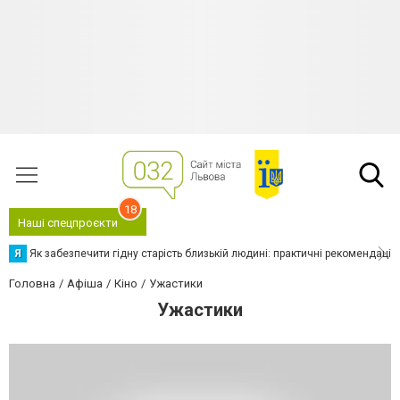
18
Наші спецпроєкти
Я
Як забезпечити гідну старість близькій людині: практичні рекомендації
Головна
Афіша
Кіно
Ужастики
Ужастики