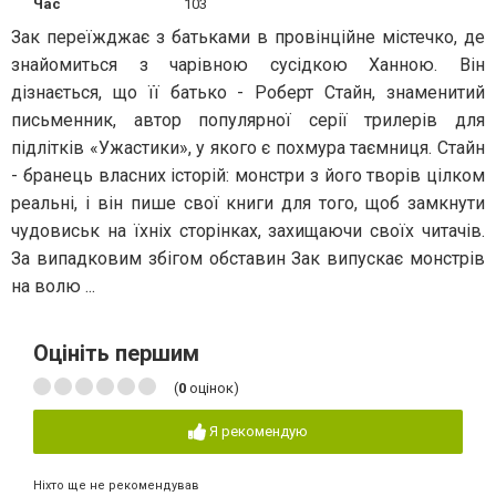
Час
103
Зак переїжджає з батьками в провінційне містечко, де
знайомиться з чарівною сусідкою Ханною. Він
дізнається, що її батько - Роберт Стайн, знаменитий
письменник, автор популярної серії трилерів для
підлітків «Ужастики», у якого є похмура таємниця. Стайн
- бранець власних історій: монстри з його творів цілком
реальні, і він пише свої книги для того, щоб замкнути
чудовиськ на їхніх сторінках, захищаючи своїх читачів.
За випадковим збігом обставин Зак випускає монстрів
на волю ...
Оцініть першим
(
0
оцінок)
Я рекомендую
Ніхто ще не рекомендував