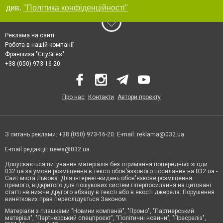
див.
"Політика конфіденційності"
Реклама на сайті
Робота в нашій компанії
Франшиза "CitySites"
+38 (050) 973-16-20
Про нас
Контакти
Автори проєкту
З питань реклами: +38 (050) 973-16-20. E-mail:
reklama@032.ua
E-mail редакції:
news@032.ua
Допускається цитування матеріалів без отримання попередньої згоди
032.ua за умови розміщення в тексті обов'язкового посилання на 032.ua -
Сайт міста Львова. Для інтернет-видань обов'язкове розміщення
прямого, відкритого для пошукових систем гіперпосилання на цитовані
статті не нижче другого абзацу в тексті або в якості джерела. Порушення
виняткових прав переслідується Законом.
Матеріали з плашками "Новини компаній", "Промо", "Партнерський
матеріал", "Партнерський спецпроєкт", "Політичні новини", "Пресреліз",