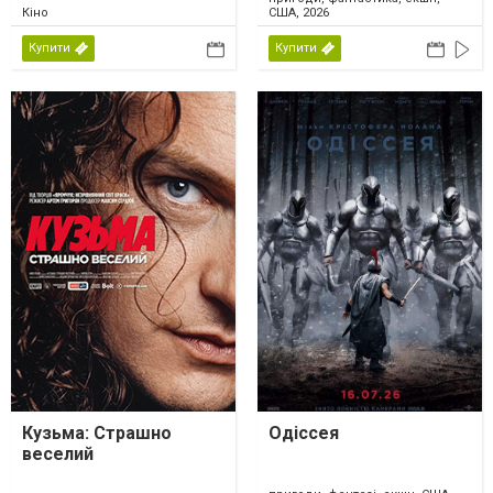
Кіно
США, 2026
Купити
Купити
Кузьма: Страшно
Одіссея
веселий