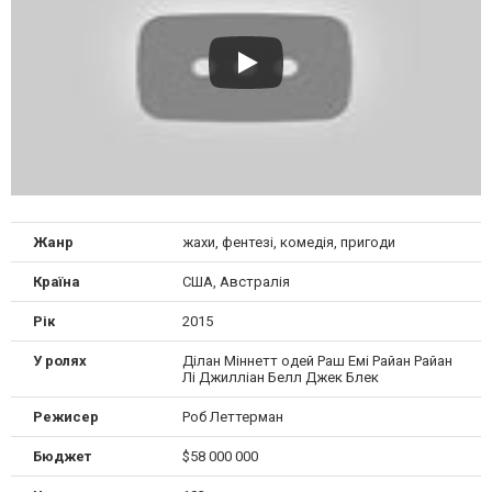
Жанр
жахи, фентезі, комедія, пригоди
Країна
США, Австралія
Рік
2015
У ролях
Ділан Міннетт одей Раш Емі Райан Райан
Лі Джилліан Белл Джек Блек
Режисер
Роб Леттерман
Бюджет
$58 000 000