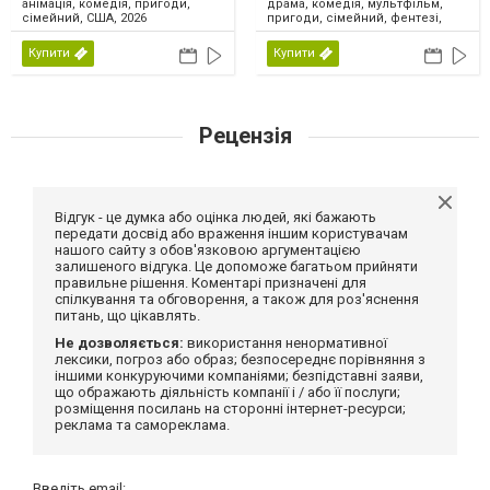
драма, комедія, мультфільм,
анімація, комедія, пригоди,
пригоди, сімейний, фентезі,
сімейний, США, 2026
США, 2026
Купити
Купити
Рецензія
Відгук - це думка або оцінка людей, які бажають
передати досвід або враження іншим користувачам
нашого сайту з обов'язковою аргументацією
залишеного відгука. Це допоможе багатьом прийняти
правильне рішення. Коментарі призначені для
спілкування та обговорення, а також для роз'яснення
питань, що цікавлять.
Не дозволяється:
використання ненормативної
лексики, погроз або образ; безпосереднє порівняння з
іншими конкуруючими компаніями; безпідставні заяви,
що ображають діяльність компанії і / або її послуги;
розміщення посилань на сторонні інтернет-ресурси;
реклама та самореклама.
Введіть email: