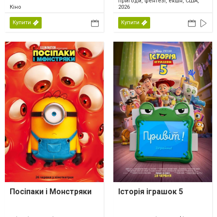
пригоди, фентезі, екшн, США,
Кіно
2026
Купити
Купити
Посіпаки і Монстряки
Історія іграшок 5