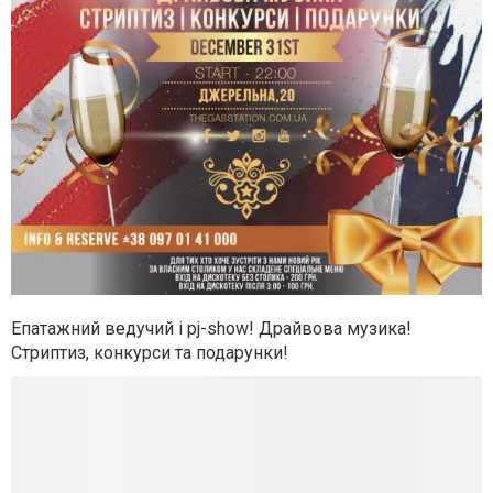
Епатажний ведучий і pj-show! Драйвова музика!
Стриптиз, конкурси та подарунки!