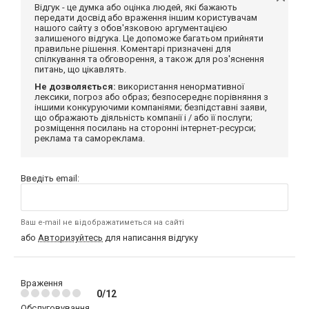
Відгук - це думка або оцінка людей, які бажають
передати досвід або враження іншим користувачам
нашого сайту з обов'язковою аргументацією
залишеного відгука. Це допоможе багатьом прийняти
правильне рішення. Коментарі призначені для
спілкування та обговорення, а також для роз'яснення
питань, що цікавлять.
Не дозволяється:
використання ненормативної
лексики, погроз або образ; безпосереднє порівняння з
іншими конкуруючими компаніями; безпідставні заяви,
що ображають діяльність компанії і / або її послуги;
розміщення посилань на сторонні інтернет-ресурси;
реклама та самореклама.
Введіть email:
Ваш e-mail не відображатиметься на сайті
або
Авторизуйтесь
для написання відгуку
Враження
0/12
Обслуговування