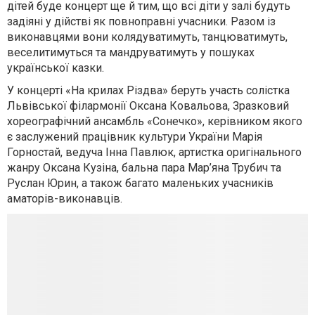
дітей буде концерт ще й тим, що всі діти у залі будуть
задіяні у дійстві як повноправні учасники. Разом із
виконавцями вони колядуватимуть, танцюватимуть,
веселитимуться та мандруватимуть у пошуках
української казки.
У концерті «На крилах Різдва» беруть участь солістка
Львівської філармонії Оксана Ковальова, Зразковий
хореографічний ансамбль «Сонечко», керівником якого
є заслужений працівник культури України Марія
Горностай, ведуча Інна Павлюк, артистка оригінального
жанру Оксана Кузіна, бальна пара Мар’яна Трубич та
Руслан Юрин, а також багато маленьких учасників
аматорів-виконавців.