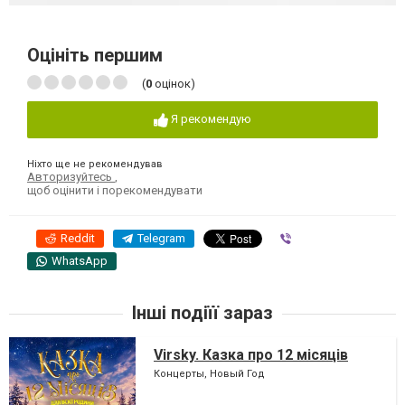
Оцініть першим
(
0
оцінок)
Я рекомендую
Ніхто ще не рекомендував
Авторизуйтесь
,
щоб оцінити і порекомендувати
Reddit
Telegram
Viber
WhatsApp
Інші подіїї зараз
Virsky. Казка про 12 місяців
Концерты, Новый Год