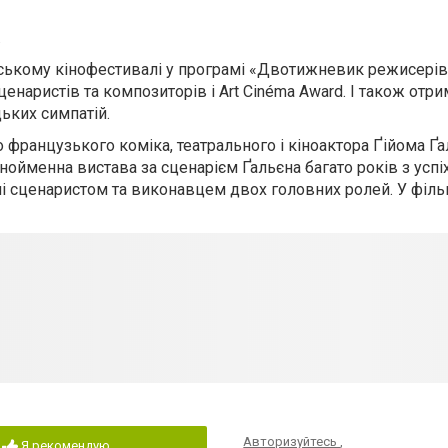
.
нському кінофестивалі у програмі «Двотижневик режисерів
ценаристів та композиторів і Art Cinéma Award. І також отр
ьких симпатій.
 французького коміка, театрального і кіноактора Ґійома Ґ
Однойменна вистава за сценарієм Ґальєна багато років з успі
і сценаристом та виконавцем двох головних ролей. У філь
Авторизуйтесь
,
Я рекомендую