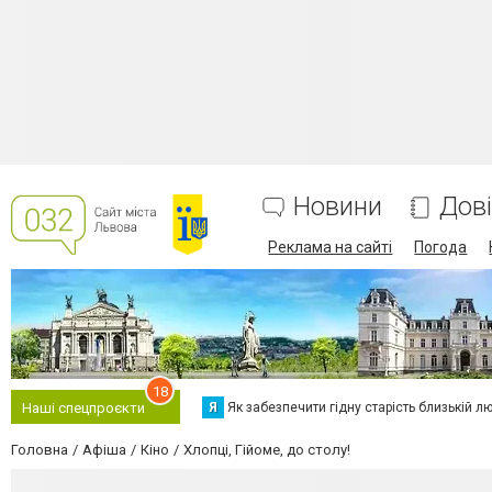
Новини
Дов
Реклама на сайті
Погода
18
Я
Як забезпечити гідну старість близькій л
Наші спецпроєкти
Головна
Афіша
Кіно
Хлопці, Гійоме, до столу!