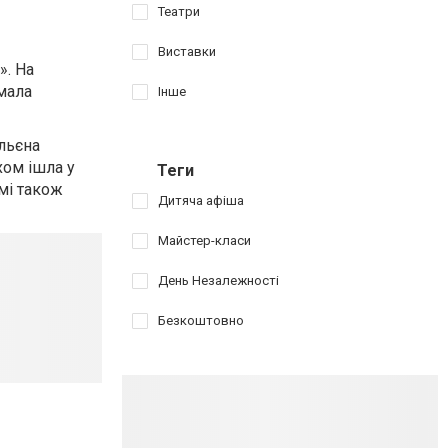
Театри
Виставки
». На
имала
Інше
альєна
хом ішла у
Теги
мі також
Дитяча афіша
Майстер-класи
День Незалежності
Безкоштовно