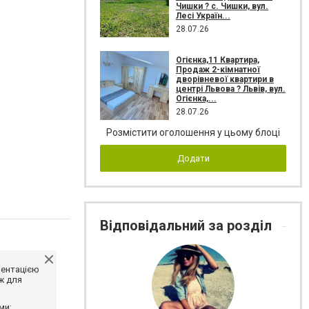
Чишки ? с. Чишки, вул.
Лесі Україн...
28.07.26
Огієнка,11 Квартира,
Продаж 2-кімнатної
дворівневої квартири в
центрі Львова ? Львів, вул.
Огієнка,...
28.07.26
Розмістити оголошення у цьому блоці
Додати
Відповідальний за розділ
ментацією
ж для
ми;