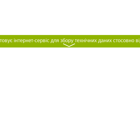
〉
нас :
и
Автори проєкту
ування матеріалів без отримання попередньої згоди 032.ua за умови розміще
силання на 032.ua - Сайт міста Львова. Для інтернет-видань обов'язкове роз
шукових систем гіперпосилання на цитовані статті не нижче другого абзацу в