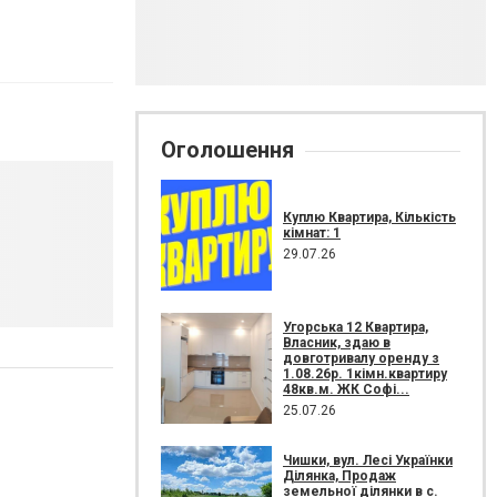
Оголошення
Куплю Квартира, Кількість
кімнат: 1
29.07.26
Угорська 12 Квартира,
Власник, здаю в
довготривалу оренду з
1.08.26р. 1кімн.квартиру
48кв.м. ЖК Софі...
25.07.26
Чишки, вул. Лесі Українки
Ділянка, Продаж
земельної ділянки в с.