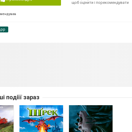
щоб оцінити і порекомендувати
омендував
App
ші подіїї зараз