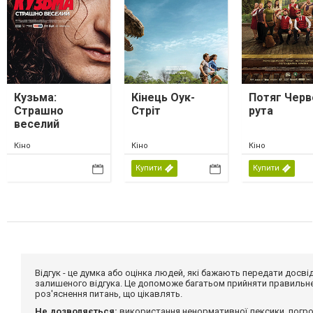
Кузьма:
Кінець Оук-
Потяг Черв
Страшно
Стріт
рута
веселий
Кіно
Кіно
Кіно
Купити
Купити
Відгук - це думка або оцінка людей, які бажають передати дос
залишеного відгука. Це допоможе багатьом прийняти правильне 
роз'яснення питань, що цікавлять.
Не дозволяється:
використання ненормативної лексики, погро