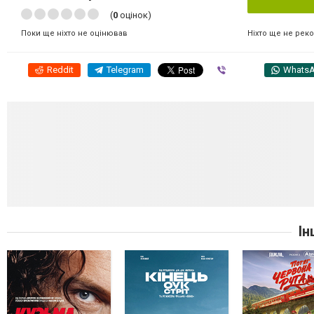
(
0
оцінок)
Ніхто ще не рек
Поки ще ніхто не оцінював
Reddit
Telegram
Viber
Whats
Ін