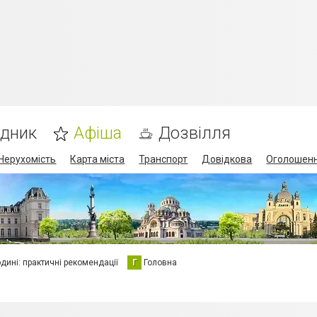
ідник
Афіша
Дозвілля
Нерухомість
Карта міста
Транспорт
Довідкова
Оголошен
юдині: практичні рекомендації
Г
Головна