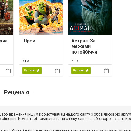
она
Шрек
Астрал: За
межами
потойбіччя
Кіно
Кіно
Купити
Купити
Рецензія
від або враження іншим користувачам нашого сайту з обов'язковою аргу
рішення. Коментарі призначені для спілкування та обговорення, а тако
з або образ; безпосереднє порівняння з іншими конкуруючими компанія