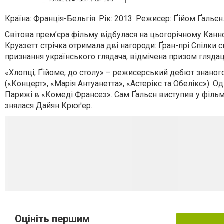
Країна: Франція-Бельгія. Рік: 2013. Режисер: Ґійом Ґальєн
Світова прем’єра фільму відбулася на цьогорічному Кан
Круазетт стрічка отримала дві нагороди: Ґран-прі Спілки с
признання українського глядача, відмічена призом глядац
«Хлопці, Ґійоме, до столу» – режисерський дебют знаного
(«Концерт», «Марія Антуанетта», «Астерікс та Обелікс»). 
Парижі в «Комеді Франсез». Сам Ґальєн виступив у фільм
знялася Дайян Крюґер.
Оцініть першим