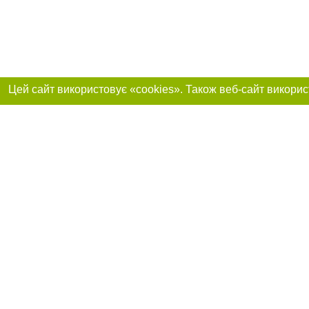
Реклама на сайті
Приєднуйтесь до 
Робота в нашій компанії
Франшиза "CitySites"
Про нас
Контакт
+38 (050) 973-16-20
З питань реклами: +38 (050) 973-16-20. E-mail:
Допускається цит
reklama@032.ua
обов'язкового по
відкритого для по