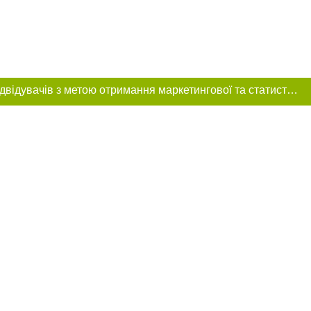
Цей сайт використовує «cookies». Також веб-сайт використовує інтернет-сервіс для збору технічних даних стосовно відвідувачів з метою отримання маркетингової та статистичної інформації. Умови обробки даних відвідувачів сайту див.
ння в тексті
міщення прямого,
 тексті або в