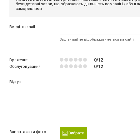
безпідставні заяви, що ображають діяльність компанії і / або її
самореклама.
Введіть email:
Ваш e-mail не відображатиметься на сайті
Враження
0/12
Обслуговування
0/12
Відгук:
Завантажити фото:
Вибрати