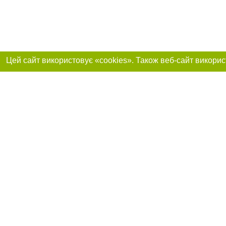
Реклама на сайті
Приєднуйтесь до 
Робота в нашій компанії
Франшиза "CitySites"
Про нас
Контакт
+38 (050) 973-16-20
З питань реклами: +38 (050) 973-16-20. E-mail:
Допускається цит
reklama@032.ua
обов'язкового по
відкритого для по