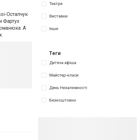
Театри
коі-Остапчук
Виставки
и Фартух
Романюка .А
Інше
х.
Теги
Дитяча афіша
Майстер-класи
День Незалежності
Безкоштовно