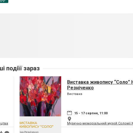
ші подіїї зараз
Виставка живопису “Соло” 
Резніченко
Виставка
15 - 17 серпня, 11:00
ецтва
Музично-меморіальний музей Соломії 