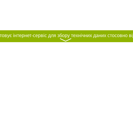
〉
нас :
и
Автори проєкту
ування матеріалів без отримання попередньої згоди 032.ua за умови розміще
силання на 032.ua - Сайт міста Львова. Для інтернет-видань обов'язкове роз
шукових систем гіперпосилання на цитовані статті не нижче другого абзацу в