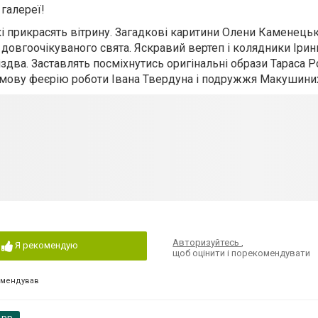
 галереї!
і прикрасять вітрину. Загадкові каритини Олени Каменець
й довгоочікуваного свята. Яскравий вертеп і колядники Ірин
здва. Заставлять посміхнутись оригінальні образи Тараса 
зимову феєрію роботи Івана Твердуна і подружжя Макушини
Авторизуйтесь
,
Я рекомендую
щоб оцінити і порекомендувати
омендував
App