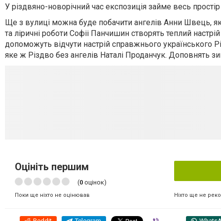
У різдвяно-новорічний час експозиція займе весь простір
Ще з вулиці можна буде побачити ангелів Анни Швець, як
та ліричні роботи Софіі Панчишин створять теплий настрі
допоможуть відчути настрій справжнього українського Рі
яке ж Різдво без ангелів Наталі Проданчук. Доповнять 
Оцініть першим
(
0
оцінок)
Ніхто ще не рек
Поки ще ніхто не оцінював
Reddit
Telegram
Viber
Whats