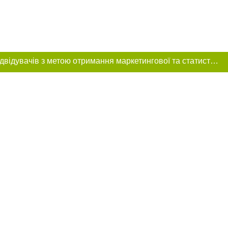
Цей сайт використовує «cookies». Також веб-сайт використовує інтернет-сервіс для збору технічних даних стосовно відвідувачів з метою отримання маркетингової та статистичної інформації. Умови обробки даних відвідувачів сайту див.
ння в тексті
міщення прямого,
 тексті або в