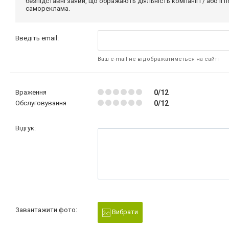
безпідставні заяви, що ображають діяльність компанії і / або її
самореклама.
Введіть email:
Ваш e-mail не відображатиметься на сайті
Враження
0/12
Обслуговування
0/12
Відгук:
Завантажити фото:
Вибрати