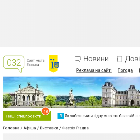
Новини
Дов
Реклама на сайті
Погода
18
Я
Як забезпечити гідну старість близькій л
Наші спецпроєкти
Головна
Афіша
Виставки
Феєрія Різдва