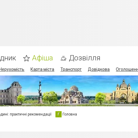
ідник
Афіша
Дозвілля
Нерухомість
Карта міста
Транспорт
Довідкова
Оголошен
юдині: практичні рекомендації
Г
Головна