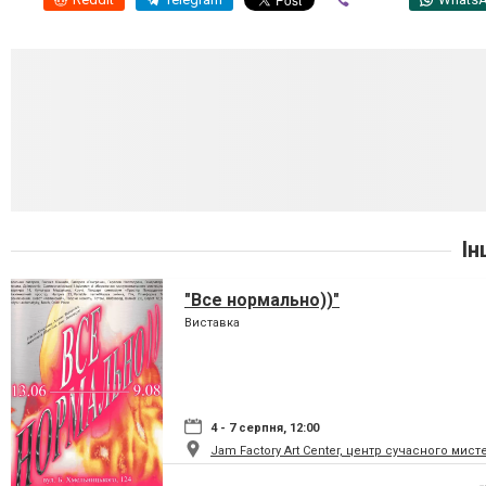
Ін
"Все нормально))"
Виставка
4 - 7 серпня, 12:00
Jam Factory Art Center, центр сучасного мист