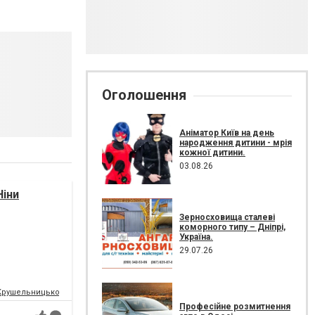
Оголошення
Аніматор Київ на день
народження дитини - мрія
кожної дитини.
03.08.26
Ніни
Зерносховища сталеві
коморного типу – Дніпрі,
Україна.
29.07.26
Крушельницької у Львові
Професійне розмитнення