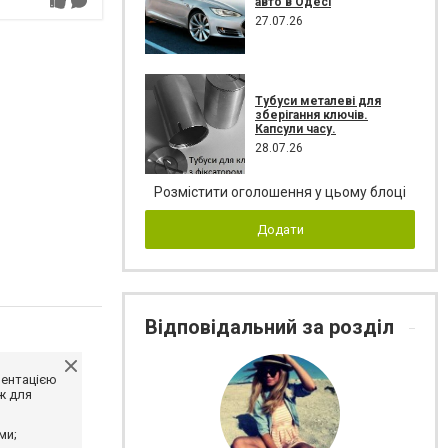
авто в Одесі
27.07.26
Тубуси металеві для
зберігання ключів.
Капсули часу.
28.07.26
Розмістити оголошення у цьому блоці
Додати
Відповідальний за розділ
ментацією
ж для
ми;