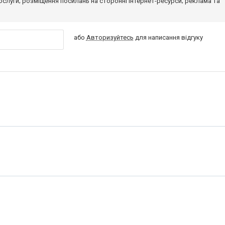
 послуги; розміщення посилань на сторонні інтернет-ресурси; реклама та
або
Авторизуйтесь
для написання відгуку