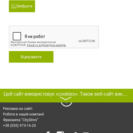
Вибрати
Відправити
Цей сайт використовує «cookies». Також веб-сайт використовує інтернет-сервіс для збору технічних даних стосовно відвідувачів з метою отримання маркетингової та статистичної інформації. Умови обробки даних відвідувачів сайту див.
〉
Реклама на сайті
Робота в нашій компанії
Франшиза "CitySites"
+38 (050) 973-16-20