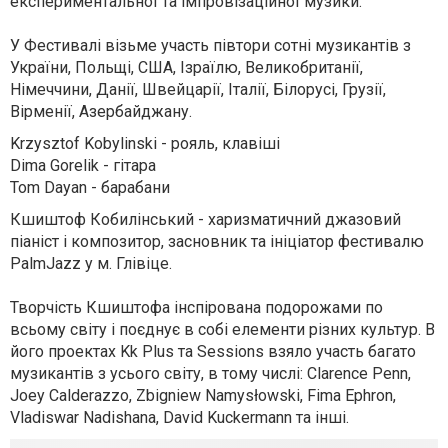
експериментальної та імпровізаційної музики.
У Фестивалі візьме участь півтори сотні музикантів з
України, Польщі, США, Ізраїлю, Великобританії,
Німеччини, Данії, Швейцарії, Італії, Білорусі, Грузії,
Вірменії, Азербайджану.
Krzysztof Kobylinski - рояль, клавіші
Dima Gorelik - гітара
Tom Dayan - барабани
Кшиштоф Кобилінський - харизматичний джазовий
піаніст і композитор, засновник та ініціатор фестивалю
PalmJazz у м. Глівіце.
Творчість Кшиштофа інспірована подорожами по
всьому світу і поєднує в собі елементи різних культур. В
його проектах Kk Plus та Sessions взяло участь багато
музикантів з усього світу, в тому числі: Clarence Penn,
Joey Calderazzo, Zbigniew Namysłowski, Fima Ephron,
Vladiswar Nadishana, David Kuckermann та інші.