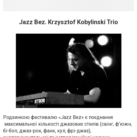
Jazz Bez. Krzysztof Kobylinski Trio
Родзинкою фестивалю «Jazz Bez» є поєднання
максимальної кількості джазових стилів (свінг, ф'южн,
бі-боп, джаз-рок, фанк, кул, фрі-джаз),