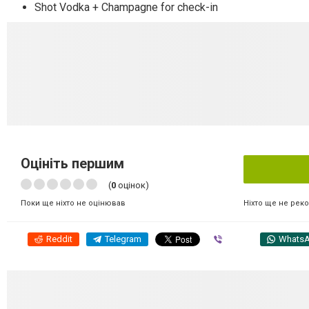
Shot Vodka + Champagne for check-in
Оцініть першим
(
0
оцінок)
Ніхто ще не рек
Поки ще ніхто не оцінював
Reddit
Telegram
Viber
Whats