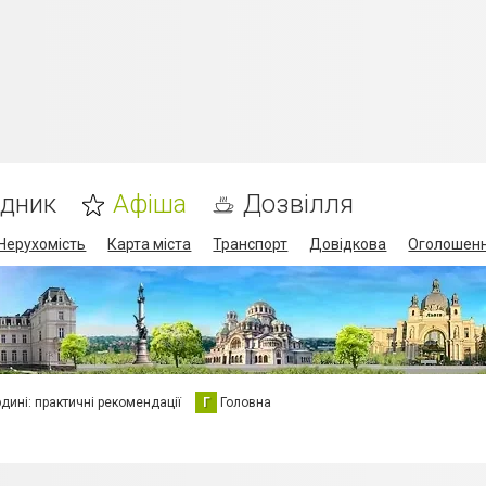
ідник
Афіша
Дозвілля
Нерухомість
Карта міста
Транспорт
Довідкова
Оголошен
юдині: практичні рекомендації
Г
Головна