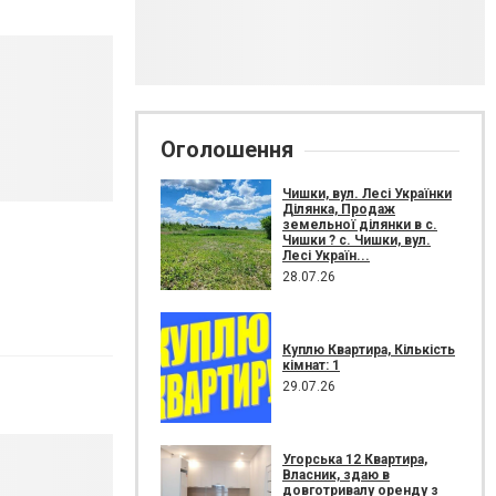
Оголошення
Чишки, вул. Лесі Українки
Ділянка, Продаж
земельної ділянки в с.
Чишки ? с. Чишки, вул.
Лесі Україн...
28.07.26
Куплю Квартира, Кількість
кімнат: 1
29.07.26
Угорська 12 Квартира,
Власник, здаю в
довготривалу оренду з