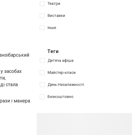
Театри
Виставки
Інше
Теги
 Занзібарський
Дитяча афіша
у засобах
Майстер-класи
ти,
ді стала
День Незалежності
Безкоштовно
рази і манера