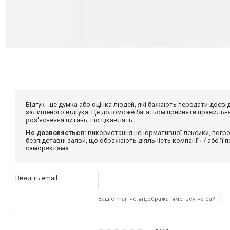
Відгук - це думка або оцінка людей, які бажають передати дос
залишеного відгука. Це допоможе багатьом прийняти правильне 
роз'яснення питань, що цікавлять.
Не дозволяється:
використання ненормативної лексики, погро
безпідставні заяви, що ображають діяльність компанії і / або її
самореклама.
Введіть email:
Ваш e-mail не відображатиметься на сайті