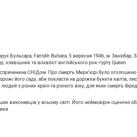
ррух Бульсара, Farrokh Bulsara, 5 вересня 1946, м. Занзібар,
р, клавішник та вокаліст англійського рок-гурту Queen.
 спричинена СНІДом. Про смерть Мерк'юрі було оголошено 
рожі його саду, аби покласти на доріжки букети квітів, лис
і людей з різних країн та різного віку, для яких смерть Фред
х виконавців у всьому світі. Його неймовірні сценічні об
ики.