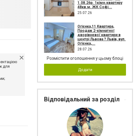
1.08.26р. 1кімн.квартиру
48кв.м. ЖК Софі...
25.07.26
Огієнка,11 Квартира,
Продаж 2-кімнатної
дворівневої квартири в
центрі Львова ? Львів, вул.
Огієнка,...
28.07.26
Розмістити оголошення у цьому блоці
ментацією
ж для
Додати
ми;
Відповідальний за розділ