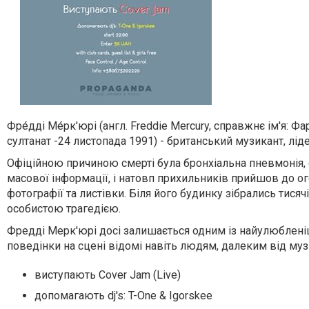
Фре́дді Ме́рк'юрі (англ. Freddie Mercury, справжнє ім'я: Фа
султанат -24 листопада 1991) - британський музикант, ліде
Офіційною причиною смерті була бронхіальна пневмонія,
масової інформації, і натовп прихильників прийшов до ого
фотографії та листівки. Біля його будинку зібрались тисяч
особистою трагедією.
Фредді Мерк'юрі досі залишається одним із найулюбленіши
поведінки на сцені відомі навіть людям, далеким від муз
виступають Cover Jam (Live)
допомагають dj's: T-One & Igorskee