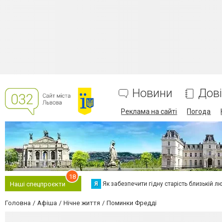
Новини
Дов
Реклама на сайті
Погода
18
Я
Як забезпечити гідну старість близькій л
Наші спецпроєкти
Головна
Афіша
Нічне життя
Поминки Фредді