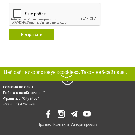
Відправити
Цей сайт використовує «cookies». Також веб-сайт використовує інтернет-сервіс для збору технічних даних стосовно відвідувачів з метою отримання маркетингової та статистичної інформації. Умови обробки даних відвідувачів сайту див.
〉
Реклама на сайті
Робота в нашій компанії
Франшиза "CitySites"
+38 (050) 973-16-20
Про нас
Контакти
Автори проєкту