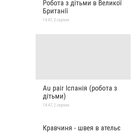
Робота з дітьми в Великої
Британії
14:47, 2 серпня
Au pair Іспанія (робота з
дітьми)
14:47, 2 серпня
Кравчиня - швея в ательє