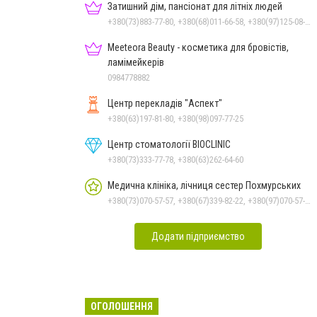
Затишний дім, пансіонат для літніх людей
+380(73)883-77-80, +380(68)011-66-58, +380(97)125-08-62, +380(98)971-83-05
Meeteora Beauty - косметика для бровістів,
ламімейкерів
0984778882
Центр перекладів "Аспект"
+380(63)197-81-80, +380(98)097-77-25
Центр стоматології BIOCLINIC
+380(73)333-77-78, +380(63)262-64-60
Медична клініка, лічниця сестер Похмурських
+380(73)070-57-57, +380(67)339-82-22, +380(97)070-57-57
Додати підприємство
ОГОЛОШЕННЯ