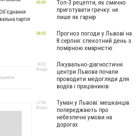
Топ-3 рецепти, як смачно
09:09
приготувати гречку: не
«Об'єднання
лише як гарнір
кальна партія
Прогноз погоди у Львові на
08:00
8 серпня: спекотний день з
помірною хмарністю
Лікувально-діагностичні
18:02
Вчора
центри Львова почали
 оцінити
проводити медогляди для
водіїв і працівників
Туман у Львові: мешканців
17:36
Вчора
попереджають про
небезпечні умови на
дорогах