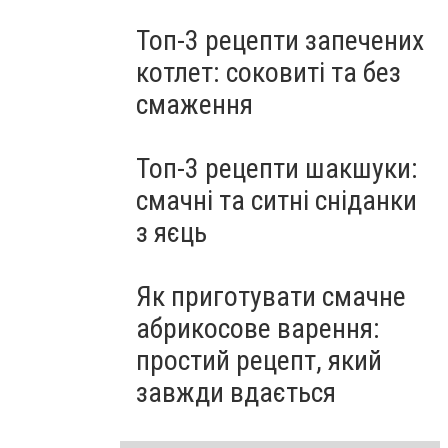
Топ-3 рецепти запечених
котлет: соковиті та без
смаження
Топ-3 рецепти шакшуки:
смачні та ситні сніданки
з яєць
Як приготувати смачне
абрикосове варення:
простий рецепт, який
завжди вдається