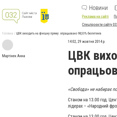
Новини
Реклама на сайті
П
Спецпроєкти сайту 03
Головна
ЦВК виходить на фінішну пряму: опрацьовано 98,53% бюлетенів
14:02, 29 жовтня 2014 р.
ЦВК вихо
Мартінек Анна
опрацьов
«Свобода» не набирає по
Станом на 13.00 год. Це
лідерах – «Народний фрон
Станом на 13.00 год. Це