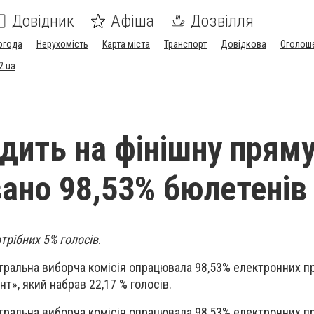
Довідник
Афіша
Дозвілля
огода
Нерухомість
Карта міста
Транспорт
Довідкова
Оголош
2.ua
дить на фінішну пряму
ано 98,53% бюлетенів
трібних 5% голосів
.
нтральна виборча комісія опрацювала 98,53% електронних пр
т», який набрав 22,17 % голосів.
нтральна виборча комісія опрацювала 98,53% електронних п