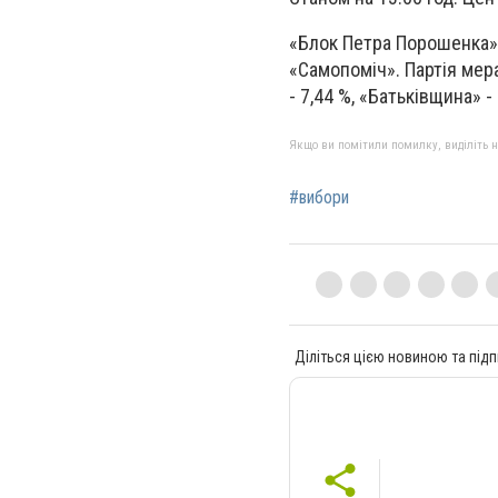
«Блок Петра Порошенка» 
«Самопоміч». Партія мера
- 7,44 %, «Батьківщина» -
Якщо ви помітили помилку, виділіть нео
#вибори
Діліться цією новиною та підп