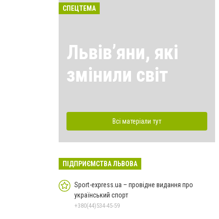
СПЕЦТЕМА
Львівʼяни, які
змінили світ
Всі матеріали тут
ПІДПРИЄМСТВА ЛЬВОВА
Sport-express.ua – провідне видання про
український спорт
+380(44)534-45-59