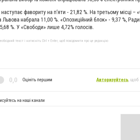
наступає фавориту на п’яти - 21,82 %. На третьому місці – 
 Львова набрала 11,00 %. «Опозиційний блок» - 9,37 %, Ради
 5,68 %. У «Свободи» лише 4,72% голосів.
бхідний текст і натисніть Ctrl + Enter, щоб повідомити про це редакцію
0,0
Оцініть першим
Авторизуйтесь
, щоб
исуйтесь на наші канали