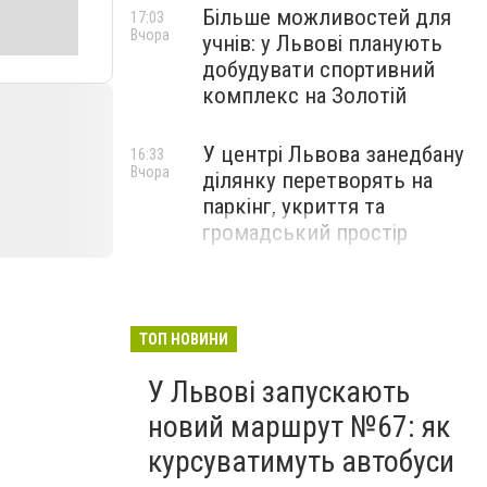
Більше можливостей для
17:03
Вчора
учнів: у Львові планують
добудувати спортивний
комплекс на Золотій
У центрі Львова занедбану
16:33
Вчора
ділянку перетворять на
паркінг, укриття та
громадський простір
ТОП НОВИНИ
У Львові запускають
новий маршрут №67: як
курсуватимуть автобуси