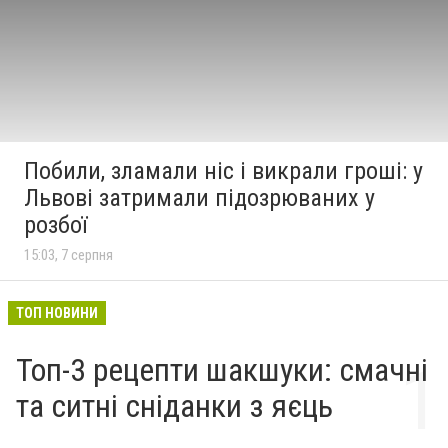
Побили, зламали ніс і викрали гроші: у
Львові затримали підозрюваних у
розбої
15:03, 7 серпня
ТОП НОВИНИ
Топ-3 рецепти шакшуки: смачні
та ситні сніданки з яєць