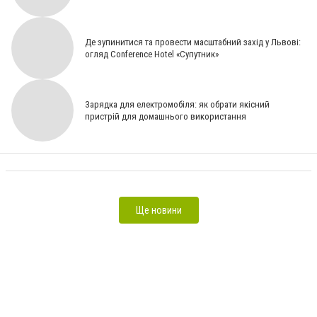
Де зупинитися та провести масштабний захід у Львові:
огляд Conference Hotel «Супутник»
Кодування від алкоголізму у Львові — допомога в центрі ‘’Здоров'я’’ [СЮЖЕТ]
Приватна
наркологічна клініка ‘’Здоров'я’’ — професійна допомога при залежностях у Львові [СЮЖЕТ]
Де у
Львові знайти ефективне, анонімне, медикаментозне кодування від алкоголізму?
[ПАРТНЕРСЬКИЙ МАТЕРІАЛ]
Як у Львові допомагають подолати алкоголізм: від детоксу до
Зарядка для електромобіля: як обрати якісний
повної реабілітації [На правах реклами]
Алкогольна залежність та абстинентний синдром: як
пристрій для домашнього використання
розпізнати і чому не варто лікуватись самостійно [На правах реклами]
Шокуюча правда:
скільки львів’ян щороку потребують лікування від хронічного алкоголізму? [Спонсорський
матеріал]
Алкоголізм — не вирок: як у Львові лікують залежність швидко, анонімно та за
доступною ціною. [На правах реклами]
Ще новини