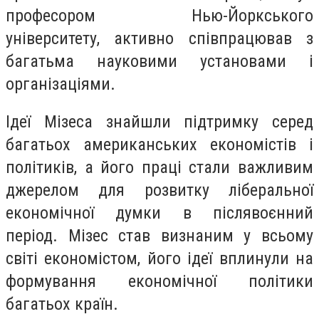
професором Нью-Йоркського
університету, активно співпрацював з
багатьма науковими установами і
організаціями.
Ідеї Мізеса знайшли підтримку серед
багатьох американських економістів і
політиків, а його праці стали важливим
джерелом для розвитку ліберальної
економічної думки в післявоєнний
період. Мізес став визнаним у всьому
світі економістом, його ідеї вплинули на
формування економічної політики
багатьох країн.