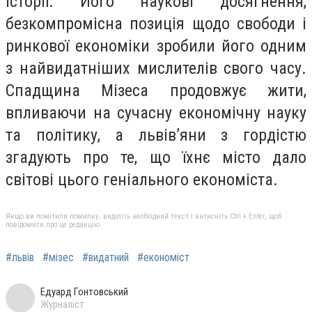
історії. Його наукові досягнення,
безкомпромісна позиція щодо свободи і
ринкової економіки зробили його одним
з найвидатніших мислителів свого часу.
Спадщина Мізеса продовжує жити,
впливаючи на сучасну економічну науку
та політику, а львів’яни з гордістю
згадують про те, що їхнє місто дало
світові цього геніального економіста.
Якщо ви помітили помилку, виділіть необхідний текст і натисніть Ctrl + Enter, щоб
повідомити про це редакцію
#львів
#мізес
#видатний
#економіст
Едуард Гонтовський
Журналіст