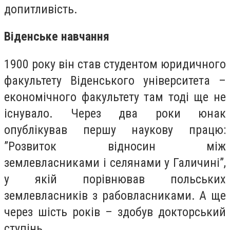
допитливість.
Віденське навчання
1900 року він став студентом юридичного
факультету Віденського університета –
економічного факультету там тоді ще не
існувало. Через два роки юнак
опублікував першу наукову працю:
”Розвиток відносин між
землевласниками і селянами у Галичині”,
у якій порівнював польських
землевласників з рабовласниками. А ще
через шість років – здобув докторський
ступінь.