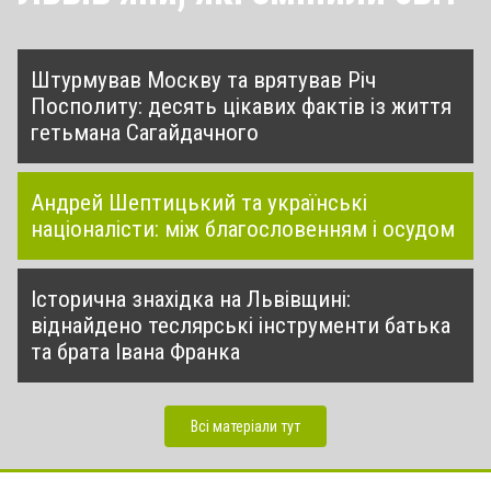
Штурмував Москву та врятував Річ
Посполиту: десять цікавих фактів із життя
гетьмана Сагайдачного
Андрей Шептицький та українські
націоналісти: між благословенням і осудом
Історична знахідка на Львівщині:
віднайдено теслярські інструменти батька
та брата Івана Франка
Всі матеріали тут