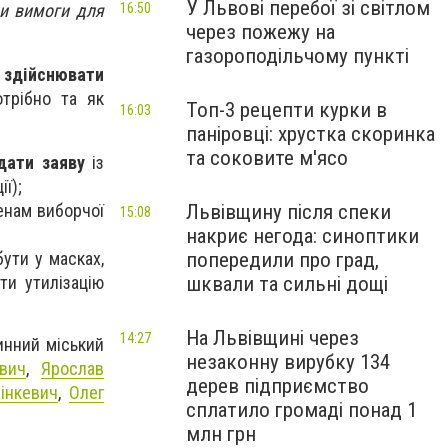
У Львові перебої зі світлом
ли вимоги для
16:50
через пожежу на
газороподільчому пункті
ь здійснювати
трібно та як
Топ-3 рецепти курки в
16:03
паніровці: хрустка скоринка
та соковите м'ясо
дати заяву
із
ї);
Львівщину після спеки
енам виборчої
15:08
накриє негода: синоптики
попередили про град,
ути у масках,
шквали та сильні дощі
ти утилізацію
На Львівщині через
14:27
инний міський
незаконну вирубку 134
вич
,
Ярослав
дерев підприємство
Зінкевич
,
Олег
сплатило громаді понад 1
млн грн