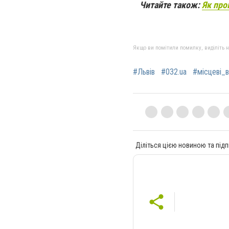
Читайте також:
Як про
Якщо ви помітили помилку, виділіть нео
#Львів
#032.ua
#місцеві_
Діліться цією новиною та підп