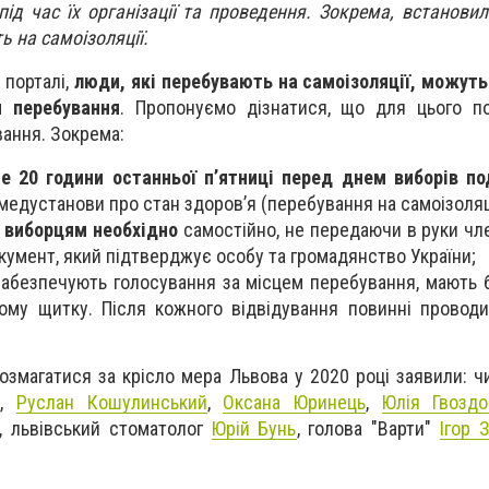
під час їх організації та проведення. Зокрема, встанови
ь на самоізоляції.
 порталі,
люди, які перебувають на самоізоляції, можут
м перебування
. Пропонуємо дізнатися, що для цього по
вання. Зокрема:
ше 20 години останньої п’ятниці перед днем виборів по
едустанови про стан здоров’я (перебування на самоізоляці
я
виборцям необхідно
самостійно, не передаючи в руки чл
окумент, який підтверджує особу та громадянство України;
 забезпечують голосування за місцем перебування, мають б
ному щитку. Після кожного відвідування повинні проводи
озмагатися за крісло мера Львова у 2020 році заявили: ч
й
,
Руслан Кошулинський
,
Оксана Юринець
,
Юлія Гвоздо
, львівський стоматолог
Юрій Бунь
, голова "Варти"
Ігор 