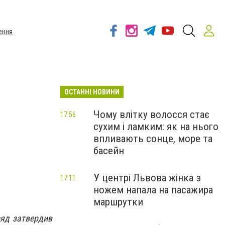
ення
ОСТАННІ НОВИНИ
Чому влітку волосся стає
17:56
сухим і ламким: як на нього
впливають сонце, море та
басейн
У центрі Львова жінка з
17:11
ножем напала на пасажира
маршрутки
ряд затвердив