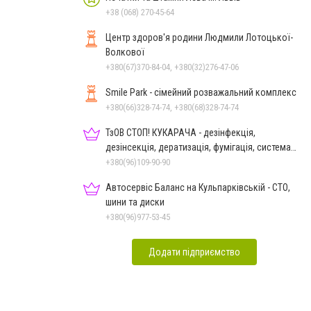
+38 (068) 270-45-64
Центр здоров'я родини Людмили Лотоцької-
Волкової
+380(67)370-84-04, +380(32)276-47-06
Smile Park - сімейний розважальний комплекс
+380(66)328-74-74, +380(68)328-74-74
ТзОВ СТОП! КУКАРАЧА - дезінфекція,
дезінсекція, дератизація, фумігація, система
HACCP
+380(96)109-90-90
Автосервіс Баланс на Кульпарківській - СТО,
шини та диски
+380(96)977-53-45
Додати підприємство