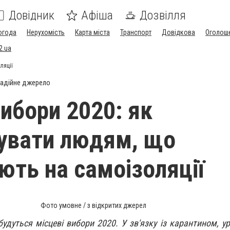
Довідник
Афіша
Дозвілля
огода
Нерухомість
Карта міста
Транспорт
Довідкова
Оголош
2.ua
ляції
адійне джерело
вибори 2020: як
увати людям, що
ють на самоізоляції
Фото умовне / з відкритих джерел
будуться місцеві вибори 2020. У зв'язку із карантином, у