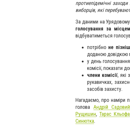
протиепідемічні заходи 
виборців, які перебувают
За даними на Урядовому
голосування за місце
відбуватиметься голосу
потрібно
не пізні
доданою довідкою м
у день голосуванн
комісії, показати д
члени комісії
, які
рукавичках, захис
засобів захисту.
Нагадаємо, про наміри п
голова
Андрій Садови
Рущишин
,
Тарас Кльофа
Синютка
.