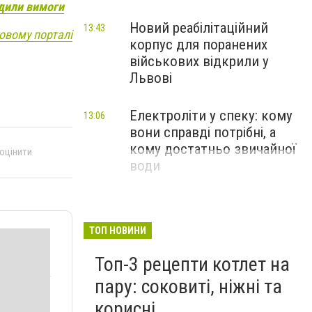
рдили вимоги
Новий реабілітаційний
13:43
овому порталі
корпус для поранених
військових відкрили у
Львові
Електроліти у спеку: кому
13:06
вони справді потрібні, а
кому достатньо звичайної
 оцінити
води
ТОП НОВИНИ
Топ-3 рецепти котлет на
пару: соковиті, ніжні та
корисні