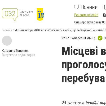
Новини
Реклама на сайті
П
Спецпроєкти сайту 03
Головна
Місцеві вибори 2020: як проголосувати людям, що перебувають на самоізо
22:07, 14 вересня 2020 р.
Н
Місцеві 
Катерина Тополюк
Випускова редакторка
проголос
перебува
25 жовтня в Україні від