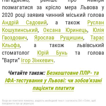
позмагатися за крісло мера Львова у
2020 році заявив чинний міський голова
Андрій Садовий
, а також
Руслан
Кошулинський
,
Оксана Юринець
,
Юлія
Гвоздович
,
Ярослав Рущишин
,
Тарас
Кльофа
, а також львівський
стоматолог
Юрій Бунь
та голова
"Варти"
Ігор Зінкевич
.
Читайте також:
Безкоштовне ПЛР- та
ІФА-тестування у Львові: чи зобов'язані
пацієнти платити
Якщо ви помітили помилку, виділіть необхідний текст і натисніть Ctrl + Enter, щоб
повідомити про це редакцію