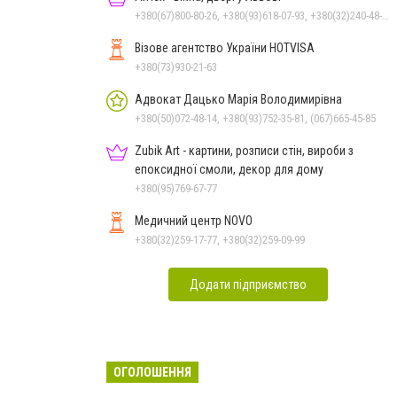
+380(67)800-80-26, +380(93)618-07-93, +380(32)240-48-40
Візове агентство України HOTVISA
+380(73)930-21-63
Адвокат Дацько Марія Володимирівна
+380(50)072-48-14, +380(93)752-35-81, (067)665-45-85
Zubik Art - картини, розписи стін, вироби з
епоксидної смоли, декор для дому
+380(95)769-67-77
Медичний центр NOVO
+380(32)259-17-77, +380(32)259-09-99
Додати підприємство
ОГОЛОШЕННЯ