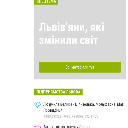
СПЕЦТЕМА
Львівʼяни, які
змінили світ
Всі матеріали тут
ПІДПРИЄМСТВА ЛЬВОВА
Людмила Велика - Цілителька, Мольфарка, Маг,
Провидиця
+380(63)328-19-30, +380(68)632-37-79
Алтех - вікна, двері у Львові