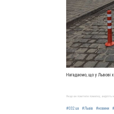
Нагадаємо, що у Львові 
Якщо ви помітили помилку, виділіть нео
#032.ua
#Львів
#новини