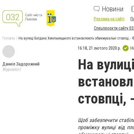
Новини
Реклама на сайті
П
Спецпроєкти сайту 03
Головна
На вулиці Богдана Хмельницького встановлюють обмежувальні стовпці, -
16:18, 21 лютого 2020 р.
Н
На вулиц
Даниїл Задорожний
Журналіст
встанов
стовпці,
Щоб забезпечити стабіл
проміжку вулиці від п