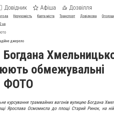
Довідник
Афіша
Дозвілля
огода
Нерухомість
Карта міста
Транспорт
Довідкова
Оголош
2.ua
 ФОТО
адійне джерело
і Богдана Хмельницьк
люють обмежувальні
 - ФОТО
ьне курсування трамвайних вагонів вулицею Богдана Хме
лощі Ярослава Осмомисла до площі Старий Ринок, на ні