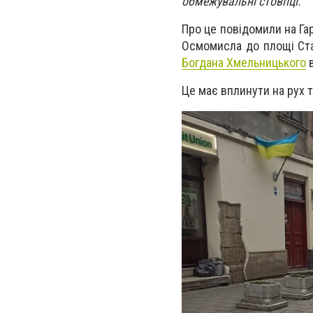
обмежувальні стовпці.
Про це повідомили на Гар
Осмомисла до площі Ста
Богдана Хмельницького
в
Це має вплинути на рух 