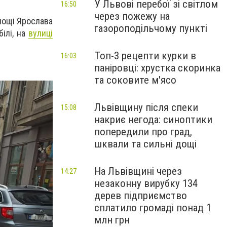
У Львові перебої зі світлом
16:50
через пожежу на
площі Ярослава
газороподільчому пункті
ілі, на
вулиці
Топ-3 рецепти курки в
16:03
паніровці: хрустка скоринка
та соковите м'ясо
Львівщину після спеки
15:08
накриє негода: синоптики
попередили про град,
шквали та сильні дощі
На Львівщині через
14:27
незаконну вирубку 134
дерев підприємство
сплатило громаді понад 1
млн грн