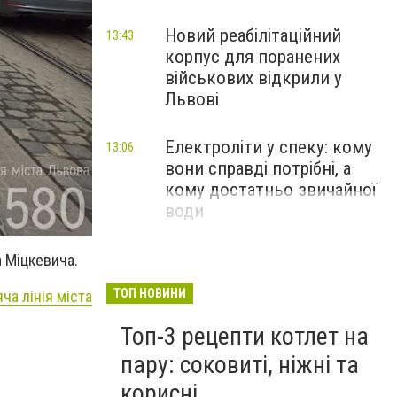
Новий реабілітаційний
13:43
корпус для поранених
військових відкрили у
Львові
Електроліти у спеку: кому
13:06
вони справді потрібні, а
кому достатньо звичайної
води
 Міцкевича.
ТОП НОВИНИ
яча лінія міста
Топ-3 рецепти котлет на
пару: соковиті, ніжні та
корисні