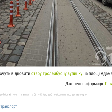
хочуть відновити
стару тролейбусну зупинку
на площі Адама
Джерело інформації:
Гар
бхідний текст і натисніть Ctrl + Enter, щоб повідомити про це редакцію
#транспорт