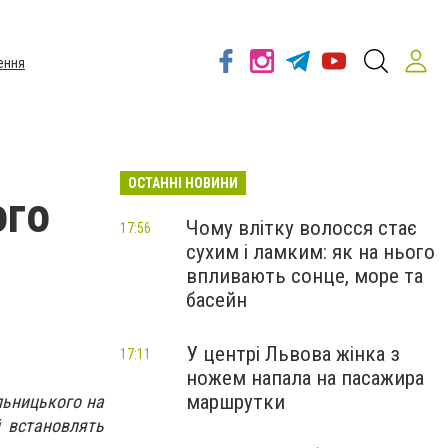
ення
ОСТАННІ НОВИНИ
ого
Чому влітку волосся стає
17:56
сухим і ламким: як на нього
впливають сонце, море та
басейн
У центрі Львова жінка з
17:11
ножем напала на пасажира
маршрутки
льницького на
й встановлять