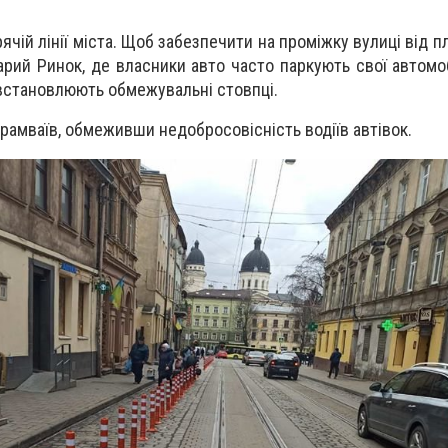
ячій лінії міста. Щоб забезпечити на проміжку вулиці від 
рий Ринок, де власники авто часто паркують свої автомоб
становлюють обмежувальні стовпці.
трамваїв, обмеживши недобросовісність водіїв автівок.