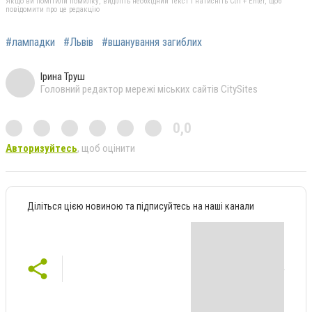
Якщо ви помітили помилку, виділіть необхідний текст і натисніть Ctrl + Enter, щоб
повідомити про це редакцію
#лампадки
#Львів
#вшанування загиблих
Ірина Труш
Головний редактор мережі міських сайтів CitySites
0,0
Авторизуйтесь
, щоб оцінити
Діліться цією новиною та підписуйтесь на наші канали