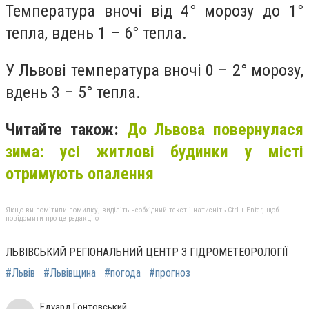
Температура вночі від 4° морозу до 1°
тепла, вдень 1 – 6° тепла.
У Львові температура вночі 0 – 2° морозу,
вдень 3 – 5° тепла.
Читайте також:
До Львова повернулася
зима: усі житлові будинки у місті
отримують опалення
Якщо ви помітили помилку, виділіть необхідний текст і натисніть Ctrl + Enter, щоб
повідомити про це редакцію
ЛЬВІВСЬКИЙ РЕГІОНАЛЬНИЙ ЦЕНТР З ГІДРОМЕТЕОРОЛОГІЇ
#Львів
#Львівщина
#погода
#прогноз
Едуард Гонтовський