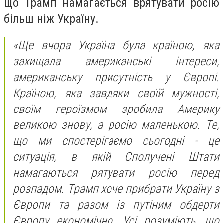
що Трамп намагається врятувати росію
більш ніж Україну.
«Ще вчора Україна була країною, яка
захищала американські інтереси,
американську присутність у Європі.
Країною, яка завдяки своїй мужності,
своїм героїзмом зробила Америку
великою знову, а росію маленькою. Те,
що ми спостерігаємо сьогодні - це
ситуація, в якій Сполучені Штати
намагаються рятувати росію перед
розпадом. Трамп хоче прибрати Україну з
Європи та разом із путіним обдерти
Європу економічно. Усі розуміють, що