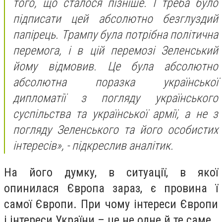
того, що сталося пізніше. І треба було
підписати цей абсолютно безглуздий
папірець. Трампу була потрібна політична
перемога, і в цій перемозі Зеленський
йому відмовив. Це була абсолютно
абсолютна поразка української
дипломатії з погляду українського
суспільства та української армії, а не з
погляду Зеленського та його особистих
інтересів», - підкреслив аналітик.
На його думку, в ситуації, в якої
опинилася Європа зараз, є провина ї
самої Європи. При чому інтереси Європи
і інтереси України – це не одне й те саме.