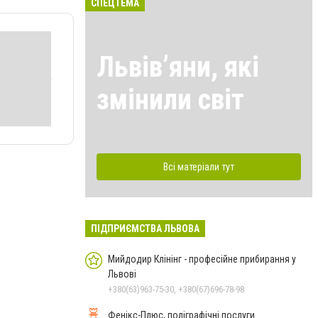
СПЕЦТЕМА
Львівʼяни, які
змінили світ
Всі матеріали тут
ПІДПРИЄМСТВА ЛЬВОВА
Мийдодир Клінінг - професійне прибирання у
Львові
+380(63)963-75-30, +380(67)696-78-98
Фенікс-Плюс, поліграфічні послуги