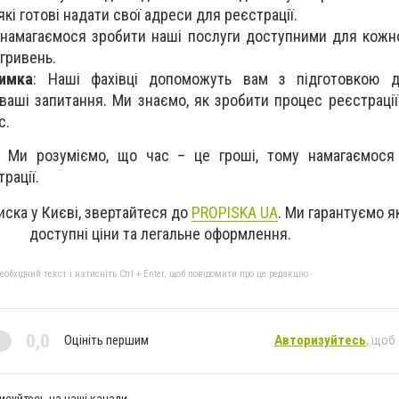
кі готові надати свої адреси для реєстрації.
 намагаємося зробити наші послуги доступними для кожно
 гривень.
римка
: Наші фахівці допоможуть вам з підготовкою д
 ваші запитання. Ми знаємо, як зробити процес реєстраці
с.
 Ми розуміємо, що час – це гроші, тому намагаємося
рації.
ска у Києві, звертайтеся до
PROPISKA UA
. Ми гарантуємо я
доступні ціни та легальне оформлення.
бхідний текст і натисніть Ctrl + Enter, щоб повідомити про це редакцію
0,0
Оцініть першим
Авторизуйтесь
, щоб
исуйтесь на наші канали