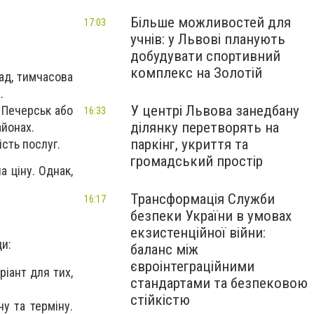
Більше можливостей для
17:03
учнів: у Львові планують
добудувати спортивний
комплекс на Золотій
ад, тимчасова
.
У центрі Львова занедбану
 Печерськ або
16:33
ділянку перетворять на
айонах.
паркінг, укриття та
ість послуг.
громадський простір
а ціну. Однак,
Трансформація Служби
16:17
безпеки України в умовах
екзистенційної війни:
ди:
баланс між
євроінтеграційними
ріант для тих,
стандартами та безпековою
стійкістю
у та терміну.