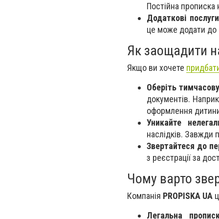
Постійна прописка 
Додаткові послуги
це може додати до 
Як заощадити н
Якщо ви хочете
придбати
Оберіть тимчасову
документів. Наприк
оформлення дитини
Уникайте нелегал
наслідків. Завжди п
Звертайтеся до пе
з реєстрації за дос
Чому варто зве
Компанія
PROPISKA UA
ц
Легальна пропис