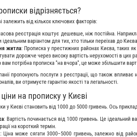
рописки відрізняється?
і залежить від кількох ключових факторів:
часова реєстрація коштує дешевше, ніж постійна. Наприкл
 ідеальним варіантом для тих, хто тільки переїхав до Києва
ня житла
: Прописка у престижних районах Києва, таких як
увати дорожче через високу вартість нерухомості в цих р
о вам потрібна прописка "на вчора", це може збільшити варт
анії пропонують послуги з реєстрації, що також впливає н
алів, ви отримуєте гарантію якості та легальності.
 ціни на прописку у Києві
ки у Києві становить від 1000 до 5000 гривень. Ось прикла
ка
: Вартість починається від 1000 гривень. Це ідеальний ва
ації на короткий термін.
а
: Ціна може сягати 3000–5000 гривень, залежно від район