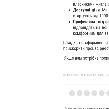
власниками житла, я
Доступні ціни
: Ми
стартують від 1000
Професійна підт
відповідять на всі
комфортним для ва
Швидкість оформлення:
прискорити процес реєст
Якщо вам потрібна пропи
Якщо ви помітили помилку, виділіть нео
Діліться цією новиною та підп