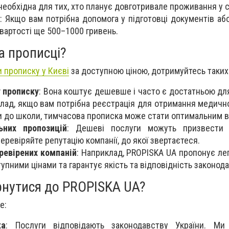
необхідна для тих, хто планує довготривале проживання у с
: Якщо вам потрібна допомога у підготовці документів або
вартості ще 500–1000 гривень.
а прописці?
 прописку у Києві
за доступною ціною, дотримуйтесь таких
 прописку
: Вона коштує дешевше і часто є достатньою д
лад, якщо вам потрібна реєстрація для отримання медично
 до школи, тимчасова прописка може стати оптимальним в
ьних пропозицій
: Дешеві послуги можуть призвести
еревіряйте репутацію компанії, до якої звертаєтеся.
ревірених компаній
: Наприклад, PROPISKA UA пропонує лег
тупними цінами та гарантує якість та відповідність законод
рнутися до PROPISKA UA?
е:
ка
: Послуги відповідають законодавству України. М