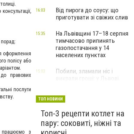
толиці.
Від пирога до соусу: що
 консультації,
16:03
приготувати зі свіжих слив
На Львівщині 17–18 серпня
15:35
тимчасово припинять
 порад:
газопостачання у 14
ля оформлення
населених пунктах
го полісу або
аріантом.
Побили, зламали ніс і
15:03
 до правових
викрали гроші: у Львові
затримали підозрюваних у
альні послуги
розбої
авству.
ТОП НОВИНИ
Топ-3 рецепти котлет на
пару: соковиті, ніжні та
корисні
и працюємо з