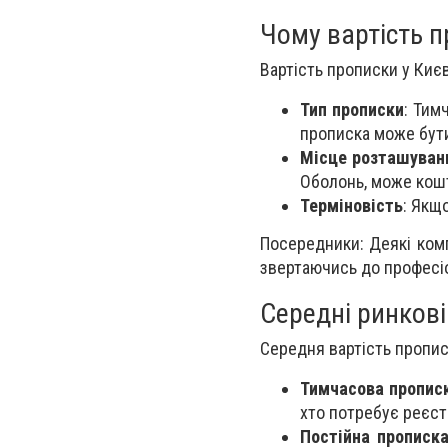
Чому вартість п
Вартість прописки у Києв
Тип прописки
: Тим
прописка може бути
Місце розташуван
Оболонь, може кошт
Терміновість
: Якщ
Посередники: Деякі комп
звертаючись до професіон
Середні ринкові
Середня вартість пропис
Тимчасова пропис
хто потребує реєстр
Постійна прописк