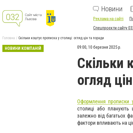
Новини
Реклама на сайті
П
Спецпроєкти сайту 03
Головна
Скільки коштує прописка у столиці: огляд цін та поради
09:00, 10 березня 2025 р.
НОВИНИ КОМПАНІЙ
Скільки 
огляд цін
Оформлення прописки у
столиці або планують ц
залежно від багатьох фак
фактори впливають на ці