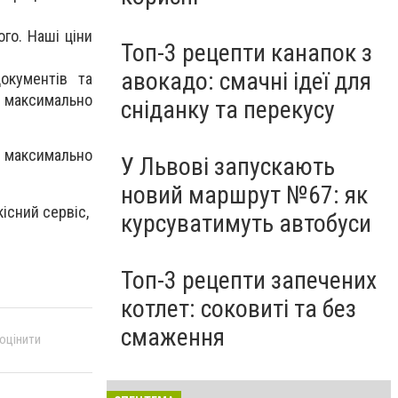
го. Наші ціни
Топ-3 рецепти канапок з
авокадо: смачні ідеї для
окументів та
ї максимально
сніданку та перекусу
 максимально
У Львові запускають
новий маршрут №67: як
кісний сервіс,
курсуватимуть автобуси
Топ-3 рецепти запечених
котлет: соковиті та без
смаження
 оцінити