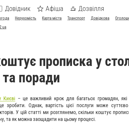
Довідник
Афіша
Дозвілля
огода
Нерухомість
Карта міста
Транспорт
Довідкова
Оголош
2.ua
коштує прописка у стол
 та поради
 Києві
– це важливий крок для багатьох громадян, які
е зробити. Однак, вартість цієї послуги може суттєво
торів. У цій статті ми розглянемо, скільки коштує прописк
ну, та як можна заощадити на цьому процесі.