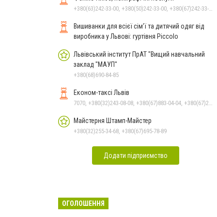
+380(63)242-33-00, +380(50)242-33-00, +380(67)242-33-00
Вишиванки для всієї сім'ї та дитячий одяг від
виробника у Львові: гуртівня Piccolo
Львівський інститут ПрАТ "Вищий навчальний
заклад "МАУП"
+380(68)690-84-85
Економ-таксі Львів
7070, +380(32)243-08-08, +380(67)883-04-04, +380(67)247-15-15, +380(63)562-07-05, +380(93)247-15-15, +380(99)243-08-08, +380(95)247-15-15
Майстерня Штамп-Майстер
+380(32)255-34-68, +380(67)695-78-89
Додати підприємство
ОГОЛОШЕННЯ