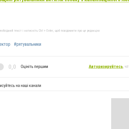
бхідний текст і натисніть Ctrl + Enter, щоб повідомити про це редакцію
ектор
#рятувальники
0,0
Оцініть першим
Авторизируйтесь
, ч
исуйтесь на наші канали