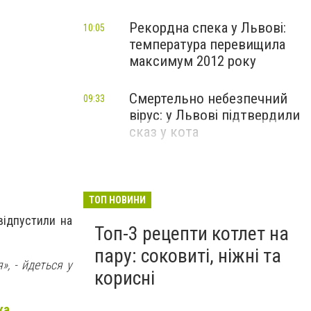
Рекордна спека у Львові:
10:05
температура перевищила
максимум 2012 року
Смертельно небезпечний
09:33
вірус: у Львові підтвердили
сказ у кота
ТОП НОВИНИ
відпустили на
Топ-3 рецепти котлет на
пару: соковиті, ніжні та
, - йдеться у
корисні
ка