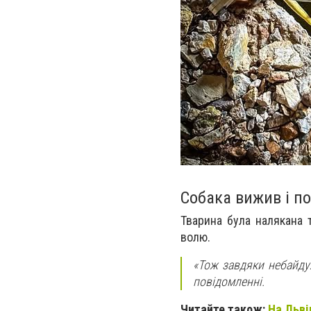
Собака вижив і п
Тварина була
налякана 
волю
.
«
Тож завдяки небайду
повідомленні.
Читайте також:
На Льві