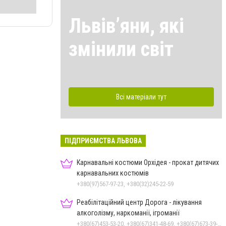
Львівʼяни, які
змінили світ
Всі матеріали тут
ПІДПРИЄМСТВА ЛЬВОВА
Карнавальні костюми Орхідея - прокат дитячих
карнавальних костюмів
+380(97)567-97-23, +380(32)245-22-59
Реабілітаційний центр Дорога - лікування
алкоголізму, наркоманії, ігроманії
+380(67)453-53-20, +380(67)341-48-69, +380(67)673-39-78, +380(97)752-00-20