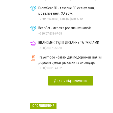
PromScan3D - лазерне 3D сканування,
моделювання, 3D друк
+380678500352, +380(50)540-57-66
Beer Set - мережа розливних напоїв
+380(67)233-67-68
BRANDME СТУДІЯ ДИЗАЙНУ ТА РЕКЛАМИ
+380(93)370-50-50
Travelmode - багаж для подорожей: валізи,
дорожні сумки, рюкзаки та аксесуари
+380(63)320-41-02
Додати підприємство
ОГОЛОШЕННЯ