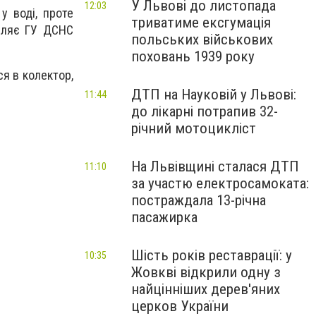
У Львові до листопада
12:03
у воді, проте
триватиме ексгумація
мляє ГУ ДСНС
польських військових
поховань 1939 року
ся в колектор
,
ДТП на Науковій у Львові:
11:44
до лікарні потрапив 32-
річний мотоцикліст
На Львівщині сталася ДТП
11:10
за участю електросамоката:
постраждала 13-річна
пасажирка
Шість років реставрації: у
10:35
Жовкві відкрили одну з
найцінніших дерев'яних
церков України