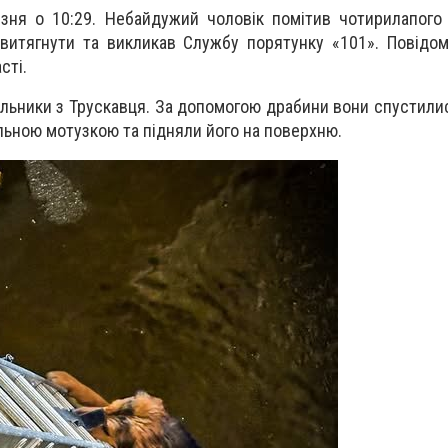
зня о 10:29
.
Небайдужий чоловік
помітив чотирилапого 
 витягнути
та викликав
Службу порятунку «101»
.
Повідо
сті.
льники з Трускавця
. За допомогою драбини
вони спустили
льною мотузкою
та
підняли його на поверхню
.