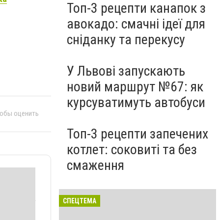
Топ-3 рецепти канапок з
авокадо: смачні ідеї для
сніданку та перекусу
У Львові запускають
новий маршрут №67: як
курсуватимуть автобуси
тобы оценить
Топ-3 рецепти запечених
котлет: соковиті та без
смаження
СПЕЦТЕМА