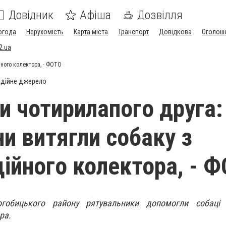
Довідник
Афіша
Дозвілля
огода
Нерухомість
Карта міста
Транспорт
Довідкова
Оголош
2.ua
йного колектора, - ФОТО
дійне джерело
и чотирилапого друга:
и витягли собаку з
ційного колектора, - 
обицького району рятувальники допомогли собаці 
ра.