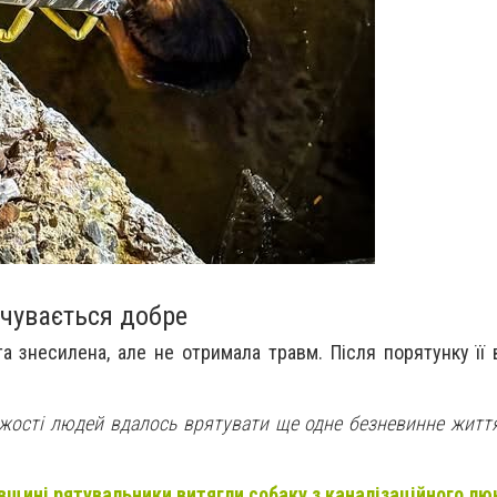
очувається добре
та знесилена
, але
не отримала травм
. Після порятунку її
жості людей вдалось врятувати ще одне безневинне життя»
вщині рятувальники витягли собаку з каналізаційного лю