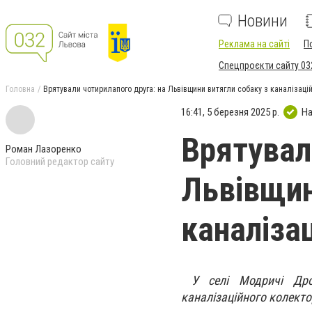
Новини
Реклама на сайті
П
Спецпроєкти сайту 03
Головна
Врятували чотирилапого друга: на Львівщини витягли собаку з каналізаці
16:41, 5 березня 2025 р.
На
Врятувал
Роман Лазоренко
Головний редактор сайту
Львівщин
каналіза
У селі Модричі Дрог
каналізаційного колекто