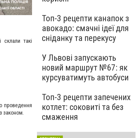
Топ-3 рецепти канапок з
авокадо: смачні ідеї для
сніданку та перекусу
 склали такі
У Львові запускають
новий маршрут №67: як
курсуватимуть автобуси
Топ-3 рецепти запечених
до проведення
котлет: соковиті та без
 з законом
.
смаження