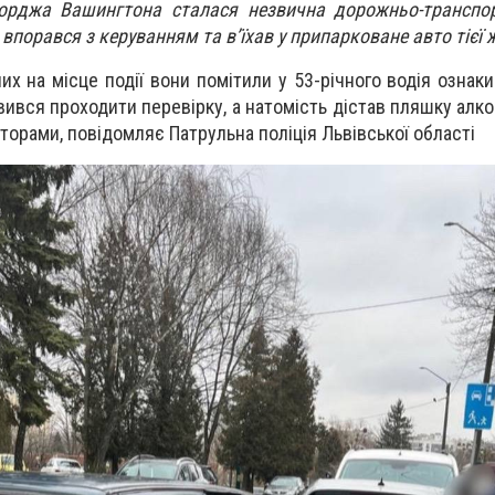
орджа Вашингтона сталася незвична дорожньо-транспор
 впорався з керуванням та в’їхав у припарковане авто тієї 
их на місце події вони помітили у
53-річного водія ознак
вився проходити перевірку
, а натомість
дістав пляшку алко
кторами,
повідомляє Патрульна поліція Львівської області