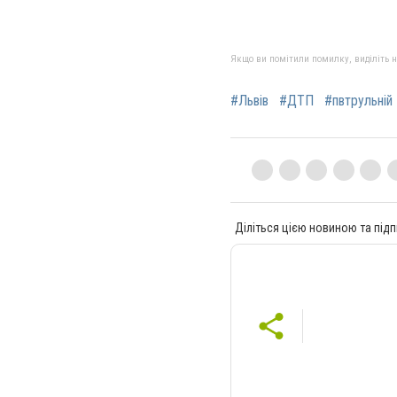
Якщо ви помітили помилку, виділіть нео
#Львів
#ДТП
#пвтрульній
Діліться цією новиною та підп