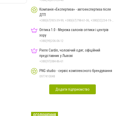
Компанія «Експертиза» - автоекспертиза після
ДТП
+380(67)935-39-99, +380(67)798-61-06, +380(32)234-19-97
Оптика 1.0 - Мережа салонів оптики і центрів
зору
+380(99)206-06-12
Pierre Cardin, чоловічий одяг, офіційний
представник у Львові
+380(97)084-86-61
PNG studio - сервіс комплексного брендування
0977410048
Додати підприємство
ОГОЛОШЕННЯ