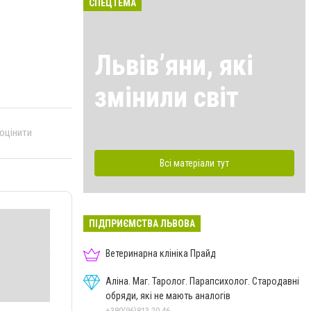
СПЕЦТЕМА
Львівʼяни, які
змінили світ
 оцінити
Всі матеріали тут
ПІДПРИЄМСТВА ЛЬВОВА
Ветеринарна клініка Прайд
Аліна. Маг. Таролог. Парапсихолог. Стародавні
обряди, які не мають аналогів
+380(96)813-20-46