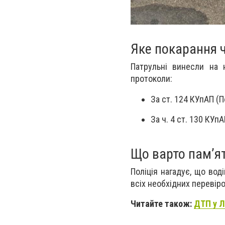
Яке покарання ч
Патрульні винесли на
протоколи:
За ст. 124 КУпАП (
За ч. 4 ст. 130 КУп
Що варто пам’я
Поліція нагадує, що
воді
всіх необхідних перевір
Читайте також:
ДТП у Л