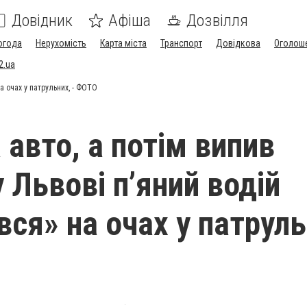
Довідник
Афіша
Дозвілля
огода
Нерухомість
Карта міста
Транспорт
Довідкова
Оголош
2.ua
на очах у патрульних, - ФОТО
 авто, а потім випив
 Львові п’яний водій
вся» на очах у патруль