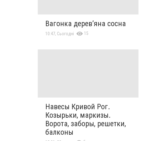
Вагонка дерев’яна сосна
15
10:47, Сьогодні
Навесы Кривой Рог.
Козырьки, маркизы.
Ворота, заборы, решетки,
балконы