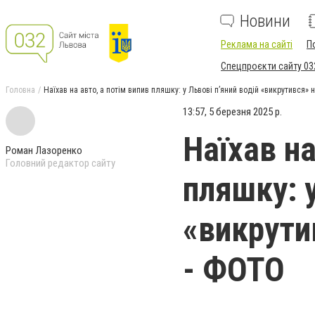
Новини
Реклама на сайті
П
Спецпроєкти сайту 03
Головна
Наїхав на авто, а потім випив пляшку: у Львові п’яний водій «викрутився» 
13:57, 5 березня 2025 р.
Наїхав на
Роман Лазоренко
Головний редактор сайту
пляшку: у
«викрути
- ФОТО