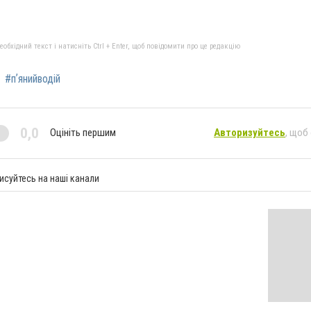
бхідний текст і натисніть Ctrl + Enter, щоб повідомити про це редакцію
#пʼянийводій
0,0
Оцініть першим
Авторизуйтесь
, щоб
исуйтесь на наші канали