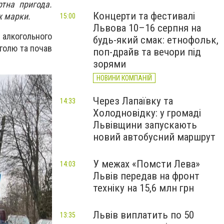
тна пригода.
Концерти та фестивалі
ж марки.
15:00
Львова 10–16 серпня на
и алкогольного
будь-який смак: етнофольк,
голю та почав
поп-драйв та вечори під
зорями
НОВИНИ КОМПАНІЙ
Через Лапаївку та
14:33
Холодновідку: у громаді
Львівщини запускають
новий автобусний маршрут
У межах «Помсти Лева»
14:03
Львів передав на фронт
техніку на 15,6 млн грн
Львів виплатить по 50
13:35