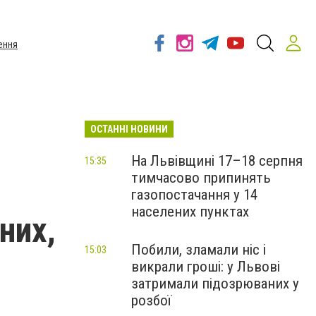
ення
ОСТАННІ НОВИНИ
На Львівщині 17–18 серпня
15:35
тимчасово припинять
газопостачання у 14
населених пунктах
них,
Побили, зламали ніс і
15:03
викрали гроші: у Львові
затримали підозрюваних у
розбої