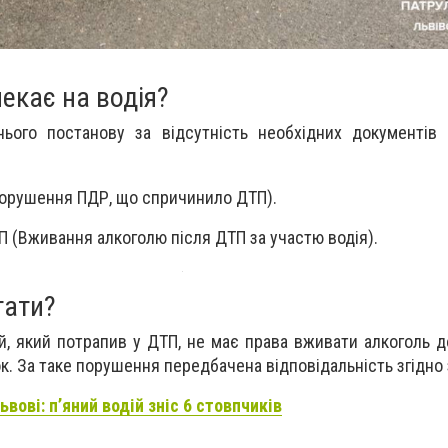
екає на водія?
 нього
постанову за відсутність необхідних документів
і
Порушення ПДР, що спричинило ДТП).
АП (Вживання алкоголю після ДТП за участю водія).
тати?
й, який потрапив у ДТП, не має права вживати алкоголь 
ок
. За таке порушення передбачена
відповідальність згідно
ьвові: п’яний водій зніс 6 стовпчиків