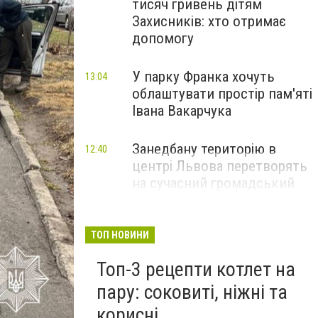
тисяч гривень дітям
Захисників: хто отримає
допомогу
У парку Франка хочуть
13:04
облаштувати простір пам'яті
Івана Вакарчука
Занедбану територію в
12:40
центрі Львова перетворять
на сучасний громадський
простір
ТОП НОВИНИ
Топ-3 рецепти котлет на
пару: соковиті, ніжні та
корисні