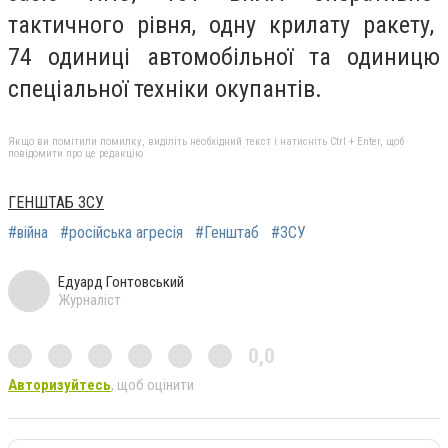
тактичного рівня, одну крилату ракету,
74 одиниці автомобільної та одиницю
спеціальної техніки окупантів.
Якщо ви помітили помилку, виділіть необхідний текст і натисніть Ctrl + Enter, щоб
повідомити про це редакцію
ГЕНШТАБ ЗСУ
#війна
#російська агресія
#Генштаб
#ЗСУ
Едуард Гонтовський
Журналіст
0,0
Авторизуйтесь
, щоб оцінити