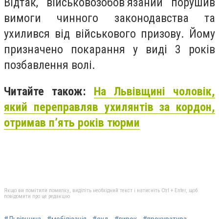
Відтак, військовозобов’язаний порушив
вимоги чинного законодавства та
ухилився від військового призову. Йому
призначено покарання у виді 3 років
позбавлення волі.
Читайте також:
На Львівщині чоловік,
який переправляв ухилянтів за кордон,
отримав п’ять років тюрми
Якщо ви помітили помилку, виділіть необхідний текст і натисніть Ctrl + Enter, щоб
повідомити про це редакцію