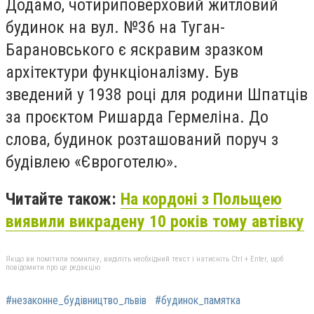
Додамо, чотириповерховий житловий
будинок на вул. №36 на Туган-
Барановського є яскравим зразком
архітектури функціоналізму. Був
зведений у 1938 році для родини Шпатців
за проєктом Ришарда Гермеліна. До
слова, будинок розташований поруч з
будівлею «Євроготелю».
Читайте також:
На кордоні з Польщею
виявили викрадену 10 років тому автівку
Якщо ви помітили помилку, виділіть необхідний текст і натисніть Ctrl + Enter, щоб
повідомити про це редакцію
#незаконне_будівництво_львів
#будинок_памятка