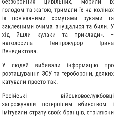
беззбройних цивільних, морили їх
голодом та жагою, тримали їх на колінах
із пов'язаними хомутами руками та
заклеєними очима, знущалися та били. У
хід йшли кулаки та приклади», –
наголосила Генпрокурор Ірина
Венедиктова.
У людей вибивали інформацію про
розташування ЗСУ та тероборони, деяких
катували просто так.
Російські військовослужбовці
загрожували потерпілим вбивством і
імітували страту своїх бранців, стріляючи