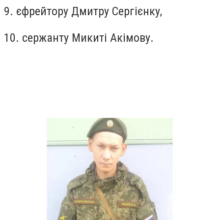
9. єфрейтору Дмитру Сергієнку,
10. сержанту Микиті Акімову.