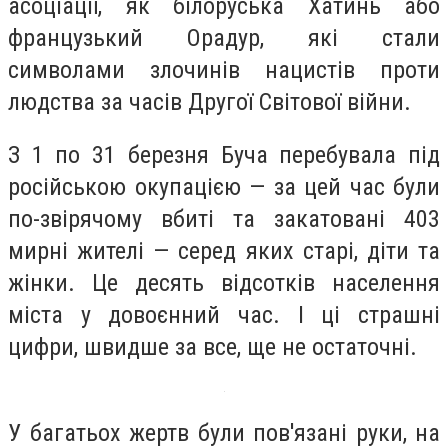
асоціації, як білоруська Хатинь або
французький Орадур, які стали
символами злочинів нацистів проти
людства за часів Другої Світової війни.
З 1 по 31 березня Буча перебувала під
російською окупацією — за цей час були
по-звірячому вбиті та закатовані 403
мирні жителі — серед яких старі, діти та
жінки. Це десять відсотків населення
міста у довоєнний час. І ці страшні
цифри, швидше за все, ще не остаточні.
У багатьох жертв були пов'язані руки, на