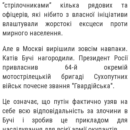
“стрілочниками” кілька рядових та
офіцерів, які нібито з власної ініціативи
влаштували жорстокі ексцеси проти
мирного населення.
Але в Москві вирішили зовсім навпаки.
Катів Бучі нагородили. Президент Росії
привласнив 64-й окремій
мотострілецькій бригаді Сухопутних
військ почесне звання "Гвардійська".
Це означає, що путін фактично узяв на
себе всю відповідальність за злочини в
Бучі і зробив це прикладом для
наслідування для всієї армії окупантів.