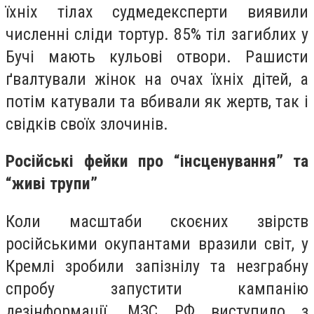
їхніх тілах судмедексперти виявили
численні сліди тортур. 85% тіл загиблих у
Бучі мають кульові отвори. Рашисти
ґвалтували жінок на очах їхніх дітей, а
потім катували та вбивали як жертв, так і
свідків своїх злочинів.
Російські фейки про “інсценування” та
“живі трупи”
Коли масштаби скоєних звірств
російськими окупантами вразили світ, у
Кремлі зробили запізнілу та незграбну
спробу запустити кампанію
дезінформації. МЗС РФ виступило з