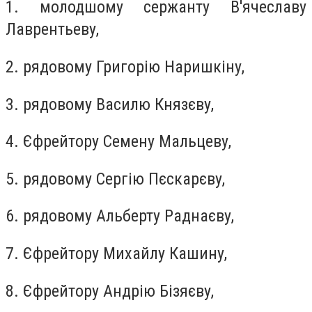
1. молодшому сержанту В'ячеславу
Лаврентьеву,
2. рядовому Григорію Наришкіну,
3. рядовому Василю Князєву,
4. Єфрейтору Семену Мальцеву,
5. рядовому Сергію Пєскарєву,
6. рядовому Альберту Раднаєву,
7. Єфрейтору Михайлу Кашину,
8. Єфрейтору Андрію Бізяєву,