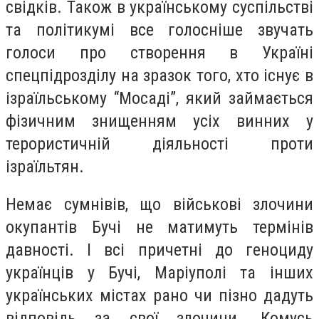
свідків. Також в українському суспільстві
та політикумі все голосніше звучать
голоси про створення в Україні
спецпідрозділу на зразок того, хто існує в
ізраїльському “Мосаді”, який займається
фізичним знищенням усіх винних у
терористичній діяльності проти
ізраїльтян.
Немає сумнівів, що військові злочини
окупантів Бучі не матимуть термінів
давності. І всі причетні до геноциду
українців у Бучі, Маріуполі та інших
українських містах рано чи пізно дадуть
відповідь за свої злочини. Комусь