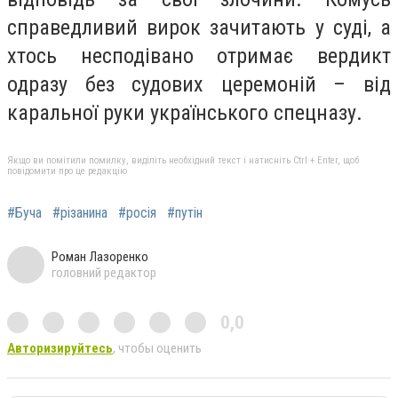
справедливий вирок зачитають у суді, а
хтось несподівано отримає вердикт
одразу без судових церемоній – від
каральної руки українського спецназу.
Якщо ви помітили помилку, виділіть необхідний текст і натисніть Ctrl + Enter, щоб
повідомити про це редакцію
#Буча
#різанина
#росія
#путін
Роман Лазоренко
головний редактор
0,0
Авторизируйтесь
, чтобы оценить