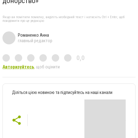
донорство»
Якщо ви помітили помилку, виділіть необхідний текст і натисніть Ctrl + Enter, щоб
повідомити про це редакцію
Романенко Анна
главный редактор
0,0
Авторизуйтесь
, щоб оцінити
Діліться цією новиною та підписуйтесь на наші канали