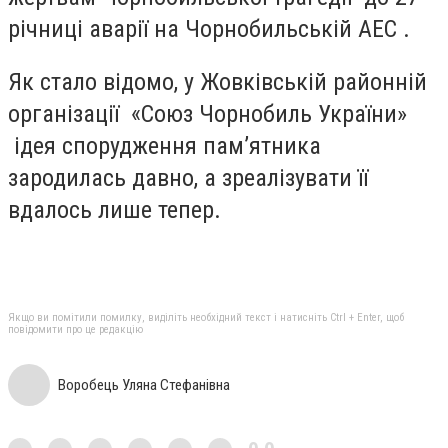
річниці аварії на Чорнобильській АЕС .
Як стало відомо, у Жовківській районній
організації «Союз Чорнобиль України»
ідея спорудження пам’ятника
зародилась давно, а зреалізувати її
вдалось лише тепер.
Якщо ви помітили помилку, виділіть необхідний текст і натисніть Ctrl + Enter, щоб
повідомити про це редакцію
Воробець Уляна Стефанівна