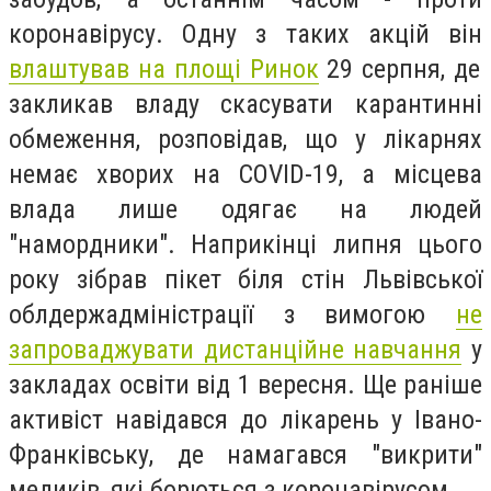
коронавірусу. Одну з таких акцій він
влаштував на площі Ринок
29 серпня, де
закликав владу скасувати карантинні
обмеження, розповідав, що
у лікарнях
немає хворих на COVID-19, а місцева
влада лише одягає на людей
"намордники". Наприкінці липня цього
року зібрав пікет біля стін Львівської
облдержадміністрації з вимогою
не
запроваджувати дистанційне навчання
у
закладах освіти від 1 вересня. Ще раніше
активіст навідався до лікарень у Івано-
Франківську, де намагався "викрити"
медиків, які борються з коронавірусом.