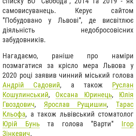
списку ВО "Свобода", 2014 та 2019 - як
самовисуванець. Керує сайтом
"Побудовано у Львові", де висвітлює
діяльність недобросовісних
забудовників.
Нагадаємо, раніше про наміри
позмагатися за крісло мера Львова у
2020 році заявив чинний міський голова
Андрій Садовий
, а також
Руслан
Кошулинський
,
Оксана Юринець
,
Юлія
Гвоздович
,
Ярослав Рущишин
,
Тарас
Кльофа
, а також львівський стоматолог
Юрій Бунь
та голова "Варти"
Ігор
Зінкевич
.