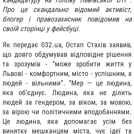
кандидатуру на голову Львівської ОТГ".
Про це скандально відомий активіст,
блогер і правозахисник повідомив на
своїй сторінці у фейсбуці.
Як передає 032.ua, Остап Стахів заявив,
що довго обдумував відповідне рішення
та зрозумів - "може зробити життя у
Львові - комфортним, місто - успішним, а
людей - вільними". "Мер — це людина,
яка об’єднує. Людина, яка не ділить
людей за гендером, за віком, за мовою,
за вірою чи політичними вподобаннями.
Це людина, яка допомагає усім без
винятку мешканцям міста, чує ідеї та