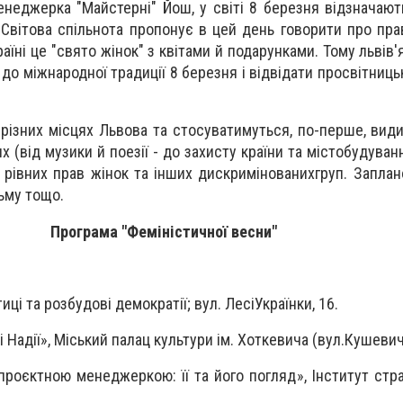
енеджерка "Майстерні" Йош, у світі 8 березня відзначают
Світова спільнота пропонує в цей день говорити про права
раїні це "свято жінок" з квітами й подарунками. Тому львів'я
о міжнародної традиції 8 березня і відвідати просвітницьк
 різних місцях Львова та стосуватимуться, по-перше, види
ях (від музики й поезії - до захисту країни та містобудуванн
 рівних прав жінок та інших дискримінованихгруп. Заплан
льму тощо.
Програма "Феміністичної весни"
тиці та розбудові демократії; вул. ЛесіУкраїнки, 16.
і Надії», Міський палац культури ім. Хоткевича (вул.Кушевич
проєктною менеджеркою: її та його погляд», Інститут стра