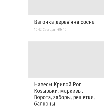
Вагонка дерев’яна сосна
15
10:47, Сьогодні
Навесы Кривой Рог.
Козырьки, маркизы.
Ворота, заборы, решетки,
балконы