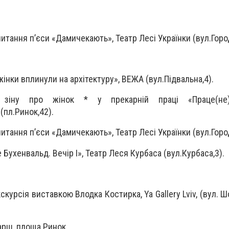
итання п’єси «Дамичекають», Театр Лесі Українки (вул.Горо
жінки вплинули на архітектуру», ВЕЖА (вул.Підвальна,4).
 зіну про жінок * у прекарній праці «Праце(не)в
(пл.Ринок,42).
итання п’єси «Дамичекають», Театр Лесі Українки (вул.Горо
 Бухенвальд. Вечір І», Театр Леся Курбаса (вул.Курбаса,3).
кскурсія виставкою Влодка Костирка, Ya Gallery Lviv, (вул. Ш
арш, площа Ринок.