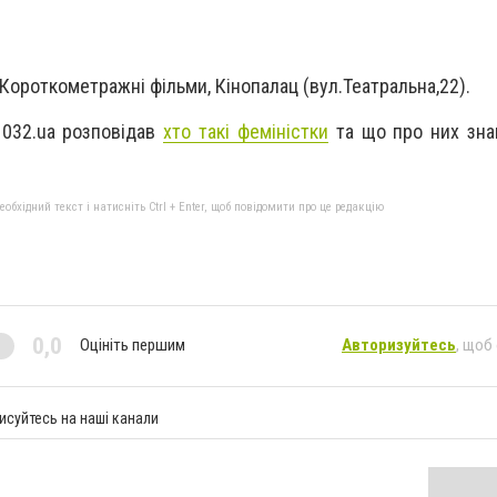
s.Короткометражні фільми, Кінопалац (вул.Театральна,22).
 032.ua розповідав
хто такі феміністки
та що про них зна
бхідний текст і натисніть Ctrl + Enter, щоб повідомити про це редакцію
0,0
Оцініть першим
Авторизуйтесь
, щоб
исуйтесь на наші канали