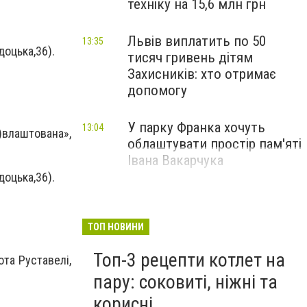
техніку на 15,6 млн грн
Львів виплатить по 50
13:35
доцька,36).
тисяч гривень дітям
Захисників: хто отримає
допомогу
У парку Франка хочуть
13:04
лаштована»,
облаштувати простір пам'яті
Івана Вакарчука
доцька,36).
ТОП НОВИНИ
Топ-3 рецепти котлет на
ота Руставелі,
пару: соковиті, ніжні та
корисні