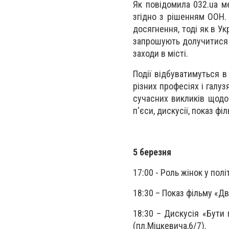
Як повідомила 032.ua м
згідно з рішенням ООН. 
досягнення, тоді як в Ук
запрошують долучитися д
заходи в місті.
Події відбуватимуться в
різних професіях і галуз
сучасних викликів щодо
п'єси, дискусії, показ фі
5 березня
17:00 - Роль жінок у полі
18:30 – Показ фільму «Дв
18:30 – Дискусія «Бути 
(пл.Міцкевича,6/7).