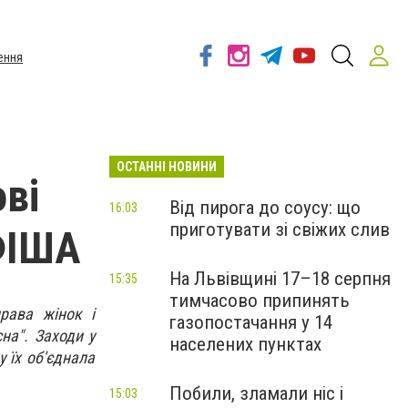
ення
ОСТАННІ НОВИНИ
ові
Від пирога до соусу: що
16:03
приготувати зі свіжих слив
АФІША
На Львівщині 17–18 серпня
15:35
тимчасово припинять
рава жінок і
газопостачання у 14
на". Заходи у
населених пунктах
у їх об'єднала
Побили, зламали ніс і
15:03