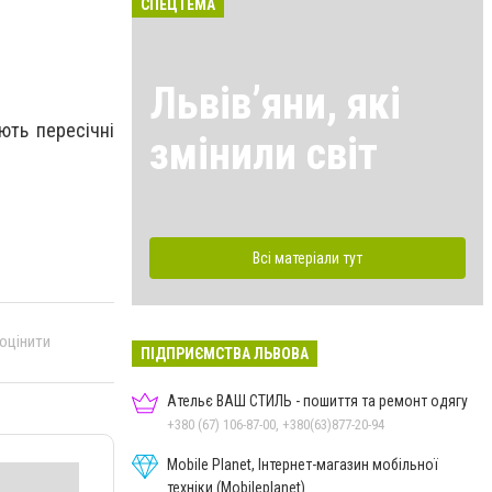
СПЕЦТЕМА
Львівʼяни, які
ють пересічні
змінили світ
Всі матеріали тут
 оцінити
ПІДПРИЄМСТВА ЛЬВОВА
Ательє ВАШ СТИЛЬ - пошиття та ремонт одягу
+380 (67) 106-87-00, +380(63)877-20-94
Mobile Planet, Інтернет-магазин мобільної
техніки (Mobileplanet)