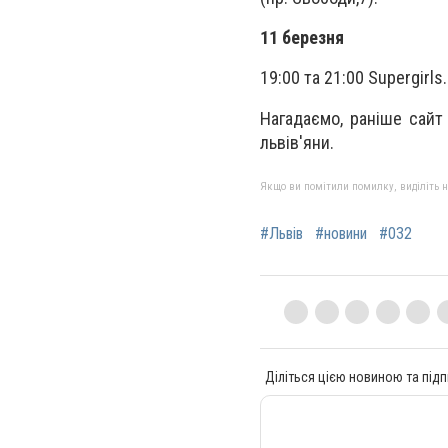
11 березня
19:00 та 21:00 Supergirl
Нагадаємо, раніше сайт
львів'яни.
Якщо ви помітили помилку, виділіть нео
#Львів
#новини
#032
Діліться цією новиною та підп