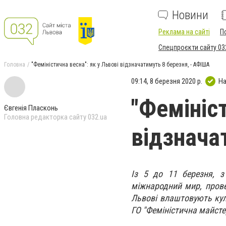
Новини
Реклама на сайті
П
Спецпроєкти сайту 03
Головна
"Феміністична весна": як у Львові відзначатимуть 8 березня, - АФІША
09:14, 8 березня 2020 р.
На
"Фемініст
Євгенія Пласконь
Головна редакторка сайту 032.ua
відзнача
Із 5 до 11 березня, з
міжнародний мир, прове
Львові влаштовують куль
ГО "Феміністична майсте