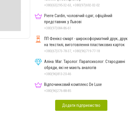
+380(63)295-32-63, +380(97)692-02-02
Pierre Cardin, чоловічий одяг, офіційний
представник у Львові
+380(97)084-86-61
ПП Фенікс-смарт - широкоформатний друк, друк
на текстилі, виготовлення пластикових карток
+380(67)373-78-37, +380(96)719-77-18
Аліна. Маг. Таролог. Парапсихолог. Стародавні
обряди, які не мають аналогів
+380(96)813-20-46
Відпочинковий комплекс De Luxe
+380(96)276-88-85
Додати підприємство