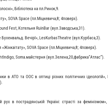
олосні», Бібліотека на пл.Ринок,9.
тату», SOVA Space (пл.Міцкевича,8; 4поверх).
und Fest, Котельня RuїnBar (вул.Заводська,31).
 Бухенвальд. ВечірІ», LesKurbasTheatre (вул.Курбаса,3).
я «Жінкаітату», SOVA Space (пл.Міцкевича,8; 4поверх).
htIndigo, Soma.майстерня (вул.Зелена,20,фабрика“Атлас”).
нки в АТО та ООС в оптиці різних політичних ідеологій», 
).
й рух в пострадянській Україні: страсті за фемінізмом»,