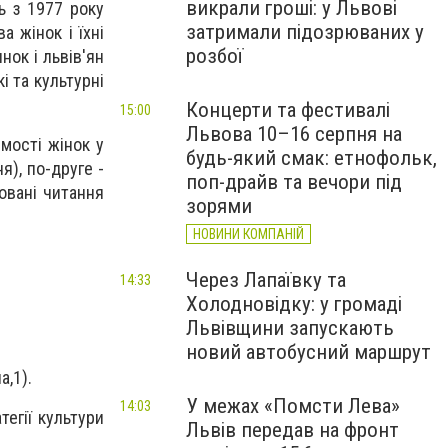
викрали гроші: у Львові
ь з 1977 року
затримали підозрюваних у
 жінок і їхні
розбої
нок і львів'ян
і та культурні
Концерти та фестивалі
15:00
Львова 10–16 серпня на
мості жінок у
будь-який смак: етнофольк,
я), по-друге -
поп-драйв та вечори під
овані читання
зорями
НОВИНИ КОМПАНІЙ
Через Лапаївку та
14:33
Холодновідку: у громаді
Львівщини запускають
новий автобусний маршрут
а,1).
У межах «Помсти Лева»
14:03
тегії культури
Львів передав на фронт