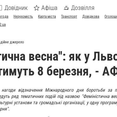
Довідник
Афіша
Дозвілля
огода
Нерухомість
Карта міста
Транспорт
Довідкова
Оголош
2.ua
дійне джерело
ична весна": як у Льв
тимуть 8 березня, - 
 нагоди відзначення Міжнародного дня боротьби за п
дуть ряд тематичних подій під назвою "Феміністична вес
турні установи та громадські організації, у одну програм
рня".