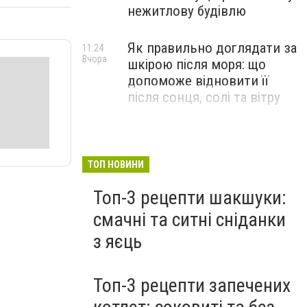
нежитлову будівлю
Як правильно доглядати за
11:24
Вчора
шкірою після моря: що
допоможе відновити її
після сонця, солі та вітру
ТОП НОВИНИ
Топ-3 рецепти шакшуки:
смачні та ситні сніданки
з яєць
Топ-3 рецепти запечених