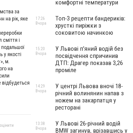
комфортні температури
ємства за
Топ-3 рецепти бандериків:
н на рік, яке
17:26
Вчора
хрусткі пиріжки з
соковитою начинкою
переробки
 сміття і
я подальшої
У Львові п'яний водій без
15:20
Вчора
ь у якості
посвідчення спричинив
», м.
ДТП: Драгер показав 3,26
ого на
проміле
осили
е відбудеться
У центрі Львова вночі 18-
14:29
Вчора
річний волинянин напав з
ножем на закарпатця у
ресторані
У Львові 26-річний водій
13:38
 оцінити
Вчора
BMW загинув, врізавшись у