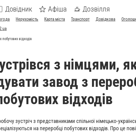
Довідник
Афіша
Дозвілля
огода
Нерухомість
Карта міста
Транспорт
Довідкова
Оголош
2.ua
х побутових відходів
устрівся з німцями, як
удувати завод з переро
побутових відходів
обочу зустріч з представниками спільної німецько-українсь
пеціалізуються на переробці побутових відходів. Про це по