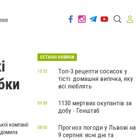
ення
ОСТАННІ НОВИНИ
і
Топ-3 рецепти сосисок у
10:33
тісті: домашня випічка, яку
бки
всі люблять
1130 мертвих окупантів за
09:08
добу - Генштаб
кої компанії
Прогноз погоди у Львові на
08:00
відомила
9 серпня: ясні дні та