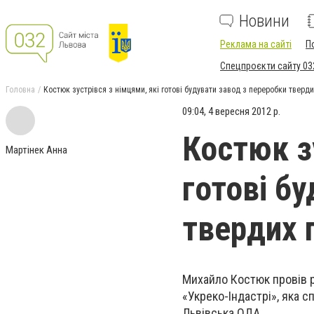
Новини
Реклама на сайті
П
Спецпроєкти сайту 03
Головна
Костюк зустрівся з німцями, які готові будувати завод з переробки тверди
09:04, 4 вересня 2012 р.
Костюк з
Мартінек Анна
готові б
твердих 
Михайло Костюк провів р
«Укреко-Індастрі», яка с
Львівська ОДА.