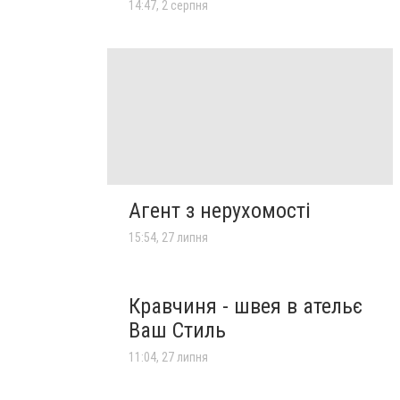
14:47, 2 серпня
Агент з нерухомості
15:54, 27 липня
Кравчиня - швея в ательє
Ваш Стиль
11:04, 27 липня