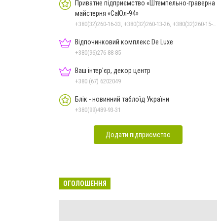
Приватне підприємство «Штемпельно-граверна
майстерня «СаЮл-94»
+380(32)260-16-33, +380(32)260-13-26, +380(32)260-15-33, +380(50)322-30-89
Відпочинковий комплекс De Luxe
+380(96)276-88-85
Ваш інтер'єр, декор центр
+380 (67) 6202049
Блік - новинний таблоїд України
+380(99)489-93-31
Додати підприємство
ОГОЛОШЕННЯ