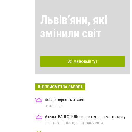
Львівʼяни, які
змінили світ
Всі матеріали тут
ПІДПРИЄМСТВА ЛЬВОВА
Sota, інтернет-магазин
0800330131
Ательє ВАШ СТИЛЬ - пошиття та ремонт одягу
+380 (67) 106-87-00, +380(63)877-20-94