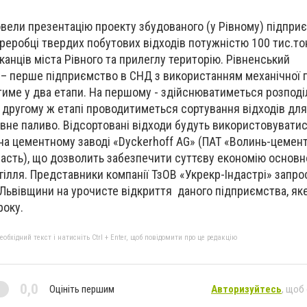
овели презентацію проекту збудованого (у Рівному) підпри
реробці твердих побутових відходів потужністю 100 тис.тон
анців міста Рівного та прилеглу територію. Рівненський
 – перше підприємство в СНД з використанням механічної 
тиме у два етапи. На першому - здійснюватиметься розподіл
 другому ж етапі проводитиметься сортування відходів дл
вне паливо. Відсортовані відходи будуть використовуватис
на цементному заводі «Dyckerhoff AG» (ПАТ «Волинь-цемент
ласть), що дозволить забезпечити суттєву економію основн
угілля. Представники компанії ТзОВ «Укрекр-Індастрі» запр
Львівщини на урочисте відкриття даного підприємства, як
року.
бхідний текст і натисніть Ctrl + Enter, щоб повідомити про це редакцію
0,0
Оцініть першим
Авторизуйтесь
, щоб