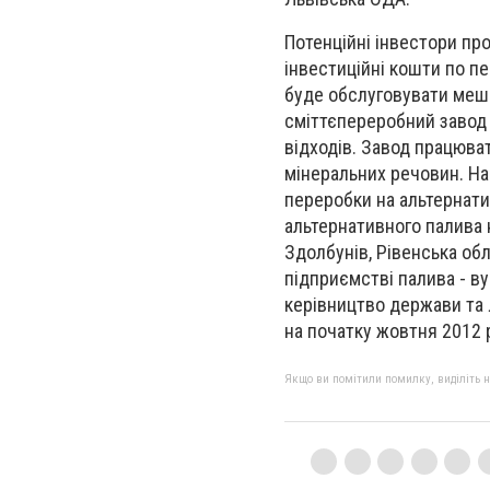
Потенційні інвестори пр
інвестиційні кошти по пе
буде обслуговувати мешк
сміттєпереробний завод
відходів. Завод працюва
мінеральних речовин. На
переробки на альтернати
альтернативного палива 
Здолбунів, Рівенська об
підприємстві палива - в
керівництво держави та 
на початку жовтня 2012 
Якщо ви помітили помилку, виділіть нео