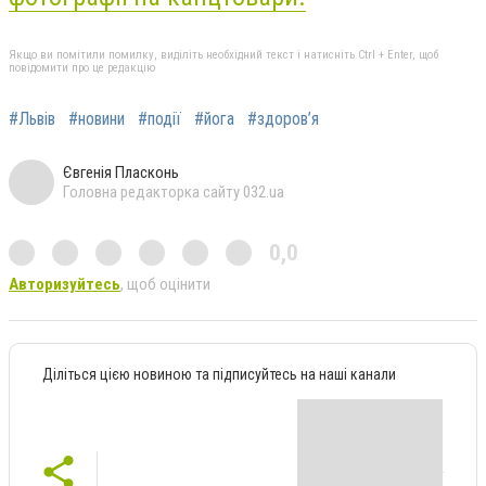
Якщо ви помітили помилку, виділіть необхідний текст і натисніть Ctrl + Enter, щоб
повідомити про це редакцію
#Львів
#новини
#події
#йога
#здоров’я
Євгенія Пласконь
Головна редакторка сайту 032.ua
0,0
Авторизуйтесь
, щоб оцінити
Діліться цією новиною та підписуйтесь на наші канали