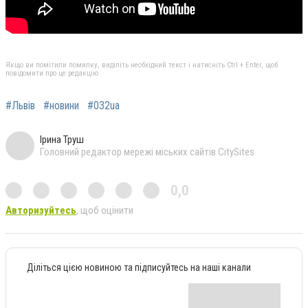
Якщо ви помітили помилку, виділіть необхідний текст і натисніть Ctrl + Enter, щоб
повідомити про це редакцію
#Львів
#новини
#032ua
Ірина Труш
Головний редактор мережі міських сайтів CitySites
0,0
Авторизуйтесь
, щоб оцінити
Діліться цією новиною та підписуйтесь на наші канали