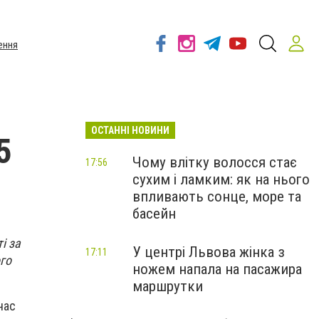
ення
ОСТАННІ НОВИНИ
5
Чому влітку волосся стає
17:56
сухим і ламким: як на нього
впливають сонце, море та
басейн
і за
У центрі Львова жінка з
17:11
го
ножем напала на пасажира
маршрутки
час