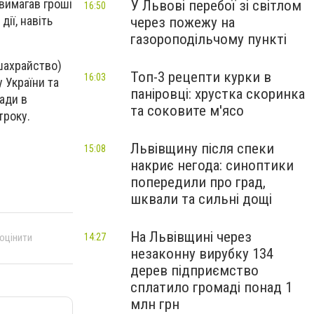
 вимагав гроші
У Львові перебої зі світлом
16:50
дії, навіть
через пожежу на
газороподільчому пункті
(шахрайство)
Топ-3 рецепти курки в
16:03
 України та
паніровці: хрустка скоринка
ади в
та соковите м'ясо
троку.
Львівщину після спеки
15:08
накриє негода: синоптики
попередили про град,
шквали та сильні дощі
На Львівщині через
14:27
 оцінити
незаконну вирубку 134
дерев підприємство
сплатило громаді понад 1
млн грн