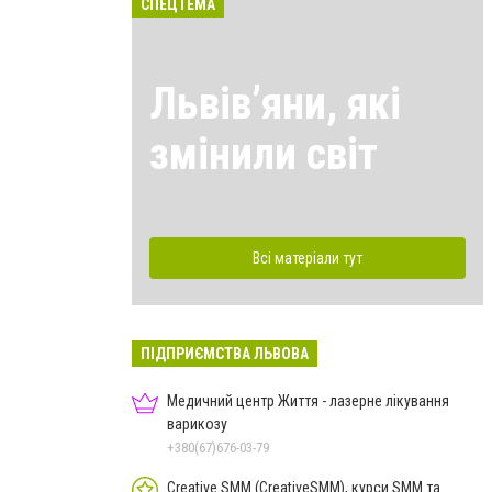
СПЕЦТЕМА
Львівʼяни, які
змінили світ
Всі матеріали тут
ПІДПРИЄМСТВА ЛЬВОВА
Медичний центр Життя - лазерне лікування
варикозу
+380(67)676-03-79
Creative SMM (CreativeSMM), курси SMM та