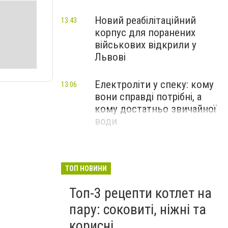
Новий реабілітаційний
13:43
корпус для поранених
військових відкрили у
Львові
Електроліти у спеку: кому
13:06
вони справді потрібні, а
кому достатньо звичайної
води
ТОП НОВИНИ
Топ-3 рецепти котлет на
пару: соковиті, ніжні та
корисні