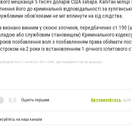
вого мешканця 5 тисяч доларів США хабара. Капітан міліції
нення його до кримінальної відповідальності за хуліганські 
лужбовими обов’язками не міг вплинути на хід слідства.
а визнано винним у скоєні злочинів, передбачених ст.190 
 владою або службовим становищем) Кримінального кодексу
років позбавлення волі з позбавленням права обіймати пос
строком на 2 роки із встановленням 1-річного іспитового с
бхідний текст і натисніть Ctrl + Enter, щоб повідомити про це редакцію
0,0
Оцініть першим
Авторизуйтесь
, щоб
исуйтесь на наші канали