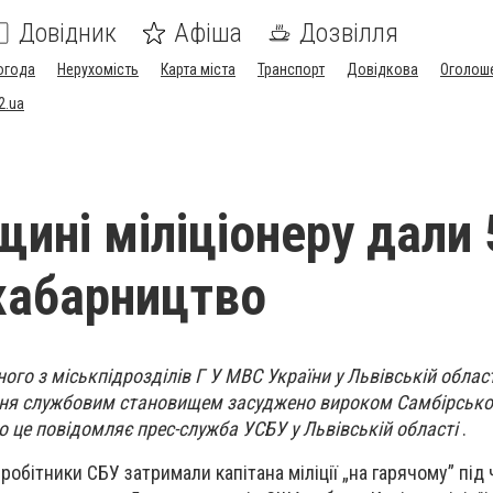
Довідник
Афіша
Дозвілля
огода
Нерухомість
Карта міста
Транспорт
Довідкова
Оголош
2.ua
щині міліціонеру дали 
 хабарництво
го з міськпідрозділів Г У МВС України у Львівській област
ння службовим становищем засуджено вироком Самбірсько
о це повідомляє прес-служба УСБУ у Львівській області
.
вробітники СБУ затримали капітана міліції „на гарячому” під 