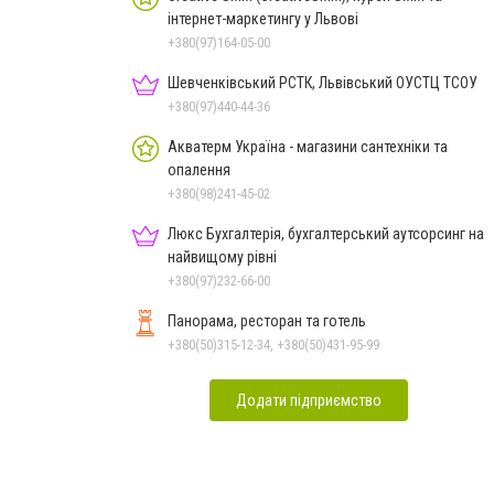
інтернет-маркетингу у Львові
+380(97)164-05-00
Шевченківський РСТК, Львівський ОУСТЦ ТСОУ
+380(97)440-44-36
Акватерм Україна - магазини сантехніки та
опалення
+380(98)241-45-02
Люкс Бухгалтерія, бухгалтерський аутсорсинг на
найвищому рівні
+380(97)232-66-00
Панорама, ресторан та готель
+380(50)315-12-34, +380(50)431-95-99
Додати підприємство