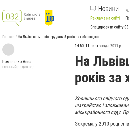
Новини
Реклама на сайті
П
Спецпроєкти сайту 03
Головна
На Львівщині міліціонеру дали 5 років за хабарництво
14:50, 11 листопада 2011 р.
На Львів
Романенко Анна
главный редактор
років за
Колишнього слідчого одно
шахрайство і зловжива
міськрайонного суду. Пр
Зокрема, у 2010 році спі