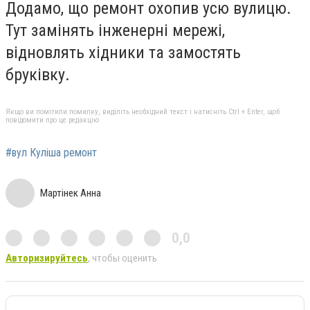
Додамо, що ремонт охопив усю вулицю.
Тут замінять інженерні мережі,
відновлять хідники та замостять
бруківку.
Якщо ви помітили помилку, виділіть необхідний текст і натисніть Ctrl + Enter, щоб
повідомити про це редакцію
#вул Куліша ремонт
Мартінек Анна
0,0
Авторизируйтесь
, чтобы оценить